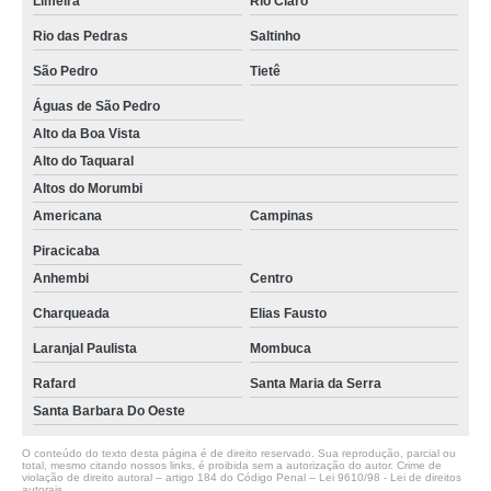
Limeira
Rio Claro
Rio das Pedras
Saltinho
São Pedro
Tietê
Águas de São Pedro
Alto da Boa Vista
Alto do Taquaral
Altos do Morumbi
Americana
Campinas
Piracicaba
Anhembi
Centro
Charqueada
Elias Fausto
Laranjal Paulista
Mombuca
Rafard
Santa Maria da Serra
Santa Barbara Do Oeste
O conteúdo do texto desta página é de direito reservado. Sua reprodução, parcial ou
total, mesmo citando nossos links, é proibida sem a autorização do autor. Crime de
violação de direito autoral – artigo 184 do Código Penal –
Lei 9610/98 - Lei de direitos
autorais
.