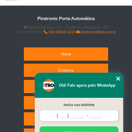
Piratronic Porta Automática
Rua Paraguassu, 125 - Castelinho Piracicaba - SP
CEP: 13403-041
(19) 99609-1019
piratronic@bol.com.br
Home
Empresa
Olá! Fale agora pelo WhatsApp
Missão
Serviços
Insira seu telefone
Contato