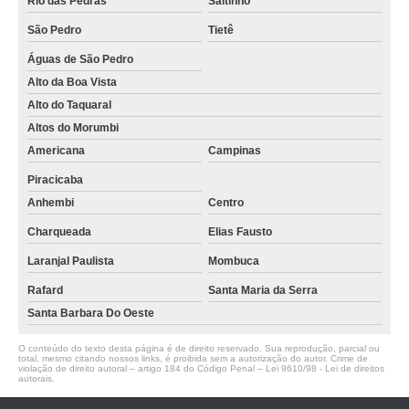
Rio das Pedras
Saltinho
São Pedro
Tietê
Águas de São Pedro
Alto da Boa Vista
Alto do Taquaral
Altos do Morumbi
Americana
Campinas
Piracicaba
Anhembi
Centro
Charqueada
Elias Fausto
Laranjal Paulista
Mombuca
Rafard
Santa Maria da Serra
Santa Barbara Do Oeste
O conteúdo do texto desta página é de direito reservado. Sua reprodução, parcial ou
total, mesmo citando nossos links, é proibida sem a autorização do autor. Crime de
violação de direito autoral – artigo 184 do Código Penal –
Lei 9610/98 - Lei de direitos
autorais
.