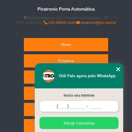
Piratronic Porta Automática
Rua Paraguassu, 125 - Castelinho Piracicaba - SP
CEP: 13403-041
(19) 99609-1019
piratronic@bol.com.br
Home
Empresa
Olá! Fale agora pelo WhatsApp
Missão
Serviços
Insira seu telefone
Contato
Iniciar conversa
Mapa do site