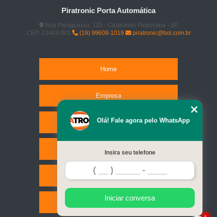
Piratronic Porta Automática
Rua Paraguassu, 125 - Castelinho Piracicaba - SP
CEP: 13403-041
(19) 99609-1019
piratronic@bol.com.br
Home
Empresa
Olá! Fale agora pelo WhatsApp
Missão
Serviços
Insira seu telefone
Contato
Iniciar conversa
Mapa do site