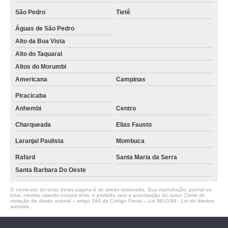
São Pedro
Tietê
Águas de São Pedro
Alto da Boa Vista
Alto do Taquaral
Altos do Morumbi
Americana
Campinas
Piracicaba
Anhembi
Centro
Charqueada
Elias Fausto
Laranjal Paulista
Mombuca
Rafard
Santa Maria da Serra
Santa Barbara Do Oeste
O conteúdo do texto desta página é de direito reservado. Sua reprodução, parcial ou
total, mesmo citando nossos links, é proibida sem a autorização do autor. Crime de
violação de direito autoral – artigo 184 do Código Penal –
Lei 9610/98 - Lei de direitos
autorais
.