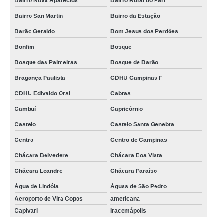
Bairro Nova Aparecida
Bairro Rural do Pari
Bairro San Martin
Bairro da Estação
Barão Geraldo
Bom Jesus dos Perdões
Bonfim
Bosque
Bosque das Palmeiras
Bosque de Barão
Bragança Paulista
CDHU Campinas F
CDHU Edivaldo Orsi
Cabras
Cambuí
Capricórnio
Castelo
Castelo Santa Genebra
Centro
Centro de Campinas
Chácara Belvedere
Chácara Boa Vista
Chácara Leandro
Chácara Paraíso
Água de Lindóia
Águas de São Pedro
Aeroporto de Vira Copos
americana
Capivari
Iracemápolis