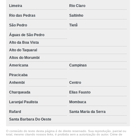
Limeira
Rio Claro
Rio das Pedras
Saltinho
São Pedro
Tietê
Águas de São Pedro
Alto da Boa Vista
Alto do Taquaral
Altos do Morumbi
Americana
Campinas
Piracicaba
Anhembi
Centro
Charqueada
Elias Fausto
Laranjal Paulista
Mombuca
Rafard
Santa Maria da Serra
Santa Barbara Do Oeste
O conteúdo do texto desta página é de direito reservado. Sua reprodução, parcial ou
total, mesmo citando nossos links, é proibida sem a autorização do autor. Crime de