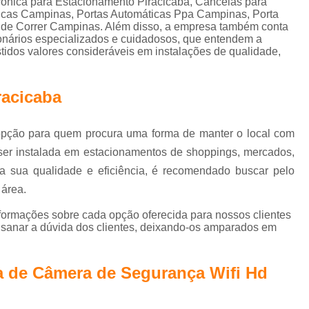
rônica para Estacionamento Piracicaba, Cancelas para
Controle de Acesso Reconhecimento de Face
ticas Campinas, Portas Automáticas Ppa Campinas, Porta
 de Correr Campinas. Além disso, a empresa também conta
Reconhecimento Facial Controle de Ac
ionários especializados e cuidadosos, que entendem a
idos valores consideráveis em instalações de qualidade,
Motor de Portão Eletrônico de Correr
Motor Elétrico Portão Eletrônico
Motor Eletr
racicaba
Motor Eletrônico Portão
Motor em Portão
Motor Portão Eletrônico
Mot
 opção para quem procura uma forma de manter o local com
Motor Portão Eletrônico Correr
Porta Auto
 ser instalada em estacionamentos de shoppings, mercados,
Porta Automática Deslizante
Porta A
r a sua qualidade e eficiência, é recomendado buscar pelo
 área.
Porta de Correr Automática
Porta de Correr 
nformações sobre cada opção oferecida para nossos clientes
Porta de Vidro Automática com Sensor
sanar a dúvida dos clientes, deixando-os amparados em
Porta Vidro Automática
Porta Automatizad
Porta Automática para Loja Interior de SP
a de Câmera de Segurança Wifi Hd
Porta de Rolo Automática SP
P