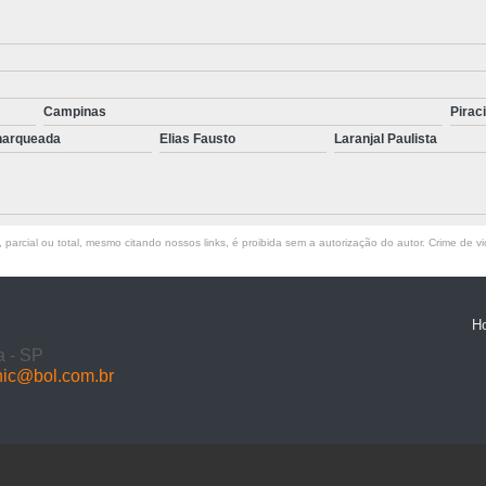
Campinas
Pirac
arqueada
Elias Fausto
Laranjal Paulista
parcial ou total, mesmo citando nossos links, é proibida sem a autorização do autor. Crime de vi
H
a - SP
nic@bol.com.br