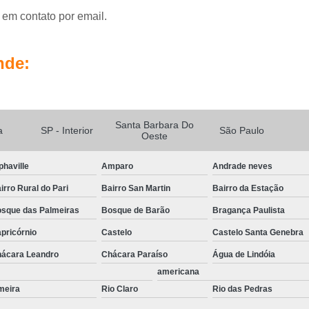
Portas Automatizadas Campinas
Po
 em contato por email.
Portas Automáticas de Vidro Interior de SP
Portas de Correr Automáticas Piracica
nde:
Kit Sistema de Segurança Complet
Sistema de Câmeras de Segurança
Sis
Sistema de Segurança Câmeras
Santa Barbara Do
a
SP - Interior
São Paulo
Oeste
Sistema de Segurança Digital
Sistema de Segurança para Residenci
phaville
Amparo
Andrade neves
Sistema de Seguranç
irro Rural do Pari
Bairro San Martin
Bairro da Estação
sque das Palmeiras
Bosque de Barão
Bragança Paulista
pricórnio
Castelo
Castelo Santa Genebra
ácara Leandro
Chácara Paraíso
Água de Lindóia
americana
meira
Rio Claro
Rio das Pedras