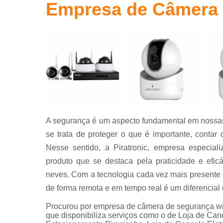
Empresa de Câmera 
Portas
automáticas
Sistema de
segurança
A segurança é um aspecto fundamental em nossas
se trata de proteger o que é importante, contar 
Nesse sentido, a Piratronic, empresa especial
produto que se destaca pela praticidade e efi
neves. Com a tecnologia cada vez mais presente 
de forma remota e em tempo real é um diferencial 
Procurou por empresa de câmera de segurança wifi
que disponibiliza serviços como o de Loja de Can