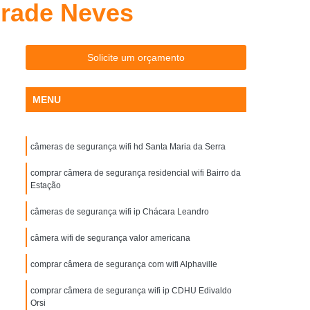
drade Neves
letrônicas para Estacionamento Interior de SP
Cancelas para Estacionamento SP
ra Portaria Piracicaba
Cancelas Portaria SP
Solicite um orçamento
ondominial
Controle de Acesso Condominio
MENU
ncial
Controle de Acesso Corporativo
Controle de Acesso Empresas
câmeras de segurança wifi hd Santa Maria da Serra
Controle de Acesso para Empresas
 de Controle de Acesso para Condominio
comprar câmera de segurança residencial wifi Bairro da
Estação
o
Controlador de Acesso Facial
câmeras de segurança wifi ip Chácara Leandro
Portaria
Controle Acesso Facial
câmera wifi de segurança valor americana
to Facial
Controle de Acesso Facial
comprar câmera de segurança com wifi Alphaville
 Id
Controle de Acesso Id Face
r Reconhecimento Facial
comprar câmera de segurança wifi ip CDHU Edivaldo
Orsi