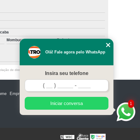
icaba
Mombuca
Rafard
Olá! Fale agora pelo WhatsApp
olação de direito autoral – artigo 184 do Código Penal –
Lei 9610/98 - Lei
Insira seu telefone
ome
Empresa
Missão
Serviços
Contato
Mapa do site
Iniciar conversa
1
W3C