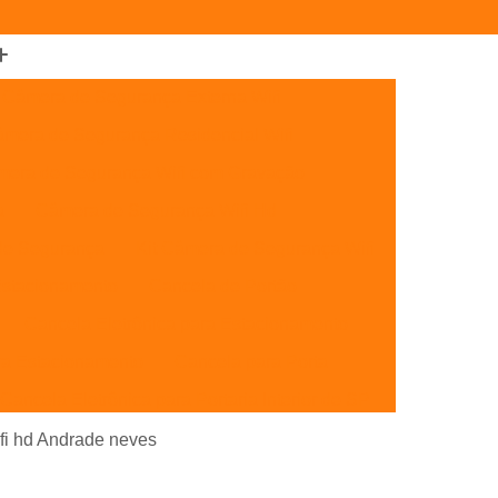
Câmera de Segurança Externa Wifi
mera de Segurança Residencial Wifi
era de Segurança Wifi com Gravação
a
Câmera de Segurança Wifi Hd
de Segurança
Kit Câmera de Segurança Wifi
Estacionamento
Cancela de Portão
Cancela Eletrônica para Estacionamento
ra Estacionamento
Cancela para Porta
Cancela Eletrônica para Portaria Interior de SP
Cancelas de Estacionamento SP
fi hd Andrade neves
Cancelas de Portão Campinas