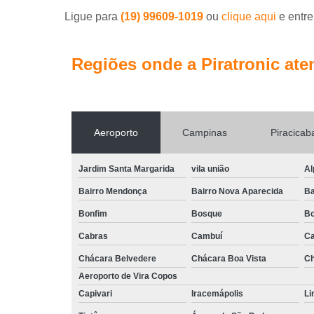
Ligue para
(19) 99609-1019
ou
clique aqui
e entre
Regiões onde a Piratronic ate
Aeroporto
Campinas
Piracicab
Jardim Santa Margarida
vila união
Al
Bairro Mendonça
Bairro Nova Aparecida
Ba
Bonfim
Bosque
Bo
Cabras
Cambuí
Ca
Chácara Belvedere
Chácara Boa Vista
Ch
Aeroporto de Vira Copos
Capivari
Iracemápolis
Li