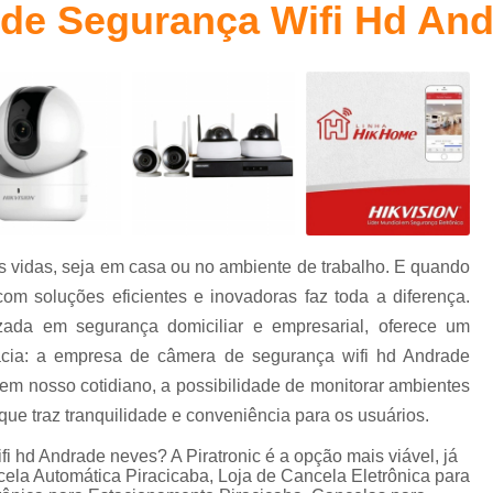
de Segurança Wifi Hd An
Cancelas Eletrônica Campinas
Cancelas E
Cancelas Estacionamento Piracicaba
Cancelas para Porta Piracicaba
Cancelas pa
Controle de Acesso
Controle de Acesso C
Controle de Acesso Condominio Reside
Controle de Acesso de Pessoas
Controle de Acesso para Condominio
 vidas, seja em casa ou no ambiente de trabalho. E quando
Controle de Acesso Portaria
Sistema
com soluções eficientes e inovadoras faz toda a diferença.
Sistema para Controle de Acess
izada em segurança domiciliar e empresarial, oferece um
Controlador de Acesso Facial para 
cácia: a empresa de câmera de segurança wifi hd Andrade
em nosso cotidiano, a possibilidade de monitorar ambientes
Controle de Acesso com Reconhecimen
que traz tranquilidade e conveniência para os usuários.
Controle de Acesso Facial Control
 hd Andrade neves? A Piratronic é a opção mais viável, já
Controle de Acesso po
cela Automática Piracicaba, Loja de Cancela Eletrônica para