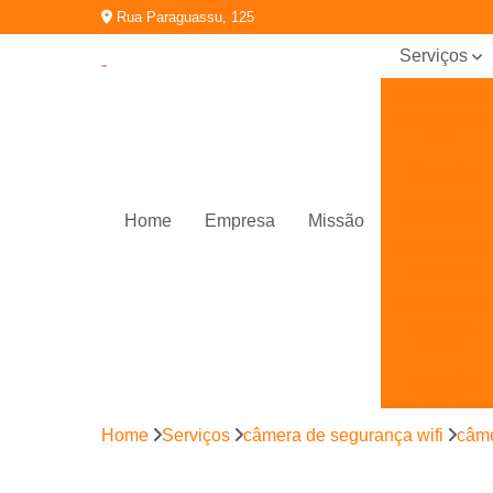
Rua Paraguassu, 125
Serviços
Câmera de
segurança
wifi
Cancela
Cancelas
Home
Empresa
Missão
Controle de
acessos
Controle de
acessos
facial
Motor de
portão
eletrônico
Home
Serviços
câmera de segurança wifi
câme
Porta
automática