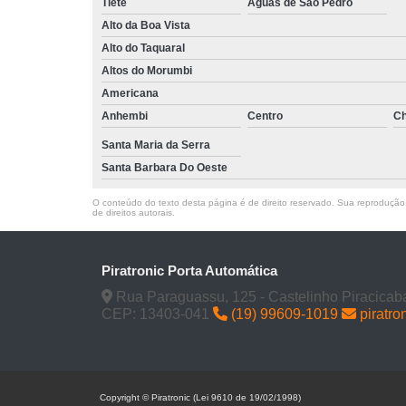
Tietê
Águas de São Pedro
Alto da Boa Vista
Alto do Taquaral
Altos do Morumbi
Americana
Anhembi
Centro
Ch
Santa Maria da Serra
Santa Barbara Do Oeste
O conteúdo do texto desta página é de direito reservado. Sua reprodução, 
de direitos autorais
.
Piratronic Porta Automática
Rua Paraguassu, 125 - Castelinho Piracicab
CEP: 13403-041
(19) 99609-1019
piratro
Copyright © Piratronic (Lei 9610 de 19/02/1998)