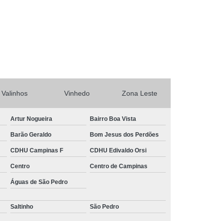
rtas Automáticas de Enrolar Piracicaba
Portas Automáticas Deslizante Interior de SP
ba
Portas de Enrolar Automática SP
o
Sistema Câmera de Segurança
tema de Câmeras de Segurança Residencial
Sistema de Segurança com Câmeras
Valinhos
Vinhedo
Zona Leste
Sistema de Segurança para Casas
a
Sistema de Segurança Residencial
Artur Nogueira
Bairro Boa Vista
a Residencial Câmera
Barão Geraldo
Bom Jesus dos Perdões
CDHU Campinas F
CDHU Edivaldo Orsi
Centro
Centro de Campinas
Águas de São Pedro
Saltinho
São Pedro