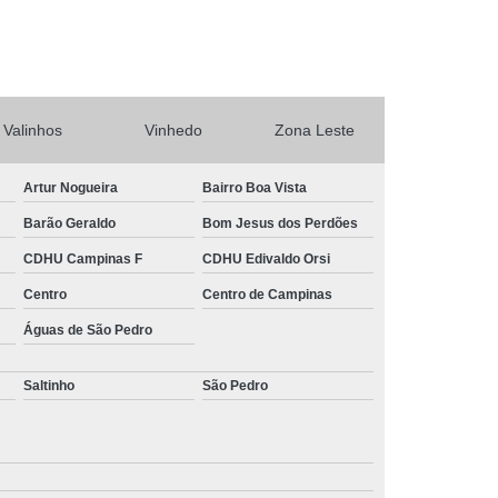
rtas Automáticas de Enrolar Piracicaba
Portas Automáticas Deslizante Interior de SP
ba
Portas de Enrolar Automática SP
o
Sistema Câmera de Segurança
Valinhos
Vinhedo
Zona Leste
tema de Câmeras de Segurança Residencial
Artur Nogueira
Bairro Boa Vista
Sistema de Segurança com Câmeras
Barão Geraldo
Bom Jesus dos Perdões
Sistema de Segurança para Casas
CDHU Campinas F
CDHU Edivaldo Orsi
a
Sistema de Segurança Residencial
Centro
Centro de Campinas
a Residencial Câmera
Águas de São Pedro
Saltinho
São Pedro