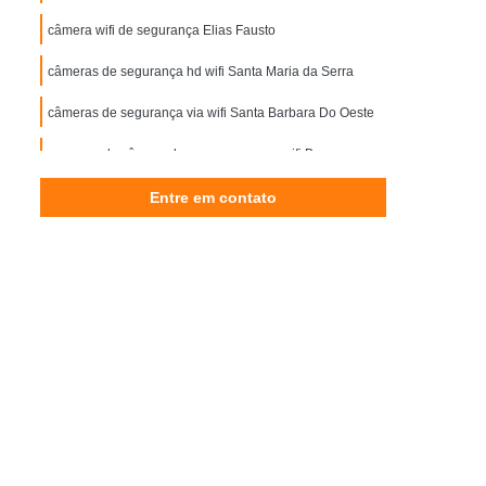
Controle de Acesso Reconhecimento Facial
câmera wifi de segurança Elias Fausto
esso
Reconhecimento Facial Portaria
câmeras de segurança hd wifi Santa Maria da Serra
Motor Elétrico de Portão Eletrônico
câmeras de segurança via wifi Santa Barbara Do Oeste
ônico de Portão
Motor Eletrônico para Portão
 Eletrônico
empresa de câmera de segurança com wifi Bosque
Motor para Portão Eletrônico
or Portão Eletrônico Basculante
Entre em contato
mática de Correr
Porta Automática de Vidro
utomática Ppa
Porta Automática Vidro
Automática de Vidro
Porta de Loja Automática
Porta de Vidro de Correr Automática
a Campinas
Porta Automática de Enrolar SP
Porta de Enrolar Automática Piracicaba
orta de Vidro Automática Campinas