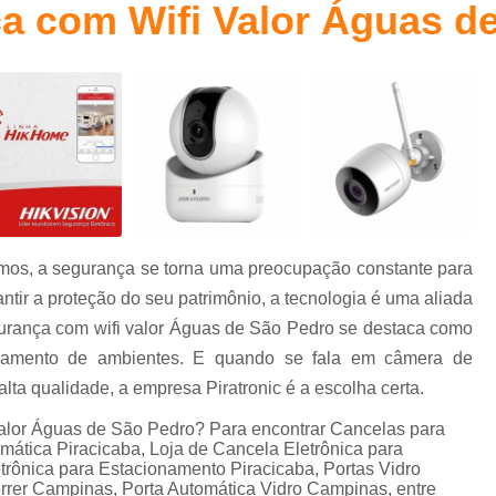
a com Wifi Valor Águas d
Cancelas Eletrônica Campinas
Cancelas E
Cancelas Estacionamento Piracicaba
Cancelas para Porta Piracicaba
Cancelas pa
Controle de Acesso
Controle de Acesso C
Controle de Acesso Condominio Reside
Controle de Acesso de Pessoas
Controle de Acesso para Condominio
os, a segurança se torna uma preocupação constante para
Controle de Acesso Portaria
Sistema
ntir a proteção do seu patrimônio, a tecnologia é uma aliada
Sistema para Controle de Acess
urança com wifi valor Águas de São Pedro se destaca como
Controlador de Acesso Facial para 
oramento de ambientes. E quando se fala em câmera de
ta qualidade, a empresa Piratronic é a escolha certa.
Controle de Acesso com Reconhecimen
alor Águas de São Pedro? Para encontrar Cancelas para
Controle de Acesso Facial Control
mática Piracicaba, Loja de Cancela Eletrônica para
Controle de Acesso po
trônica para Estacionamento Piracicaba, Portas Vidro
rrer Campinas, Porta Automática Vidro Campinas, entre