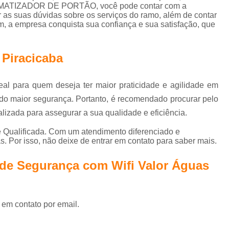
Controle de Acesso Reconhecimento de Face
TOMATIZADOR DE PORTÃO, você pode contar com a
r as suas dúvidas sobre os serviços do ramo, além de contar
Reconhecimento Facial Controle de Ac
m, a empresa conquista sua confiança e sua satisfação, que
Motor de Portão Eletrônico de Correr
 Piracicaba
Motor Elétrico Portão Eletrônico
Motor Eletr
Motor Eletrônico Portão
Motor em Portão
eal para quem deseja ter maior praticidade e agilidade em
Motor Portão Eletrônico
Mot
endo maior segurança. Portanto, é recomendado procurar pelo
Motor Portão Eletrônico Correr
Porta Auto
izada para assegurar a sua qualidade e eficiência.
Porta Automática Deslizante
Porta A
 Qualificada. Com um atendimento diferenciado e
. Por isso, não deixe de entrar em contato para saber mais.
Porta de Correr Automática
Porta de Correr 
Porta de Vidro Automática com Sensor
 de Segurança com Wifi Valor Águas
Porta Vidro Automática
Porta Automatizad
Porta Automática para Loja Interior de SP
 em contato por email.
Porta de Rolo Automática SP
P