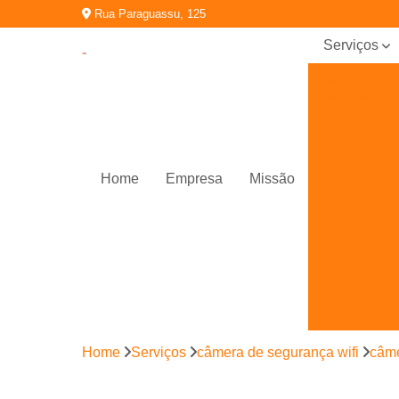
Rua Paraguassu, 125
Serviços
Câmera de
segurança
wifi
Cancela
Cancelas
Home
Empresa
Missão
Controle de
acessos
Controle de
acessos
facial
Motor de
portão
eletrônico
Home
Serviços
câmera de segurança wifi
câme
Porta
automática