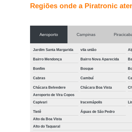
Regiões onde a Piratronic ate
Aeroporto
Campinas
Piracicab
Jardim Santa Margarida
vila união
Al
Bairro Mendonça
Bairro Nova Aparecida
Ba
Bonfim
Bosque
Bo
Cabras
Cambuí
Ca
Chácara Belvedere
Chácara Boa Vista
Ch
Aeroporto de Vira Copos
Capivari
Iracemápolis
Li
Tietê
Águas de São Pedro
Alto da Boa Vista
Alto do Taquaral