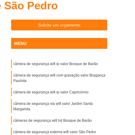
e São Pedro
letrônicas para Estacionamento Interior de SP
Cancelas para Estacionamento SP
ra Portaria Piracicaba
Cancelas Portaria SP
Solicite um orçamento
ondominial
Controle de Acesso Condominio
MENU
ncial
Controle de Acesso Corporativo
Controle de Acesso Empresas
câmera de segurança wifi ip valor Bosque de Barão
Controle de Acesso para Empresas
 de Controle de Acesso para Condominio
câmera de segurança wifi com gravação valor Bragança
Paulista
o
Controlador de Acesso Facial
câmera de segurança wifi ip valor Capricórnio
Portaria
Controle Acesso Facial
câmera de segurança via wifi valor Jardim Santa
to Facial
Controle de Acesso Facial
Margarida
 Id
Controle de Acesso Id Face
câmeras de segurança wifi hd Bosque de Barão
r Reconhecimento Facial
câmera de segurança externa wifi valor São Pedro