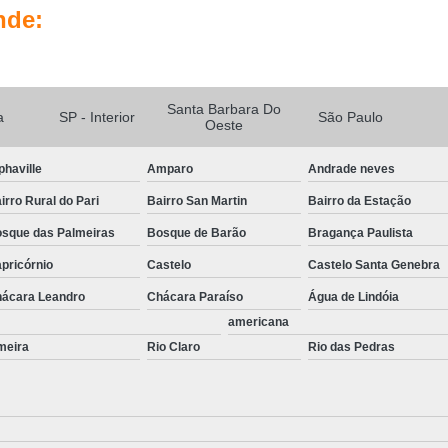
Portas Automatizadas Campinas
Po
nde:
Portas Automáticas de Vidro Interior de SP
Portas de Correr Automáticas Piracica
Kit Sistema de Segurança Complet
Santa Barbara Do
a
SP - Interior
São Paulo
Oeste
Sistema de Câmeras de Segurança
Sis
phaville
Amparo
Andrade neves
Sistema de Segurança Câmeras
irro Rural do Pari
Bairro San Martin
Bairro da Estação
Sistema de Segurança Digital
sque das Palmeiras
Bosque de Barão
Bragança Paulista
Sistema de Segurança para Residenci
pricórnio
Castelo
Castelo Santa Genebra
Sistema de Seguranç
ácara Leandro
Chácara Paraíso
Água de Lindóia
americana
meira
Rio Claro
Rio das Pedras