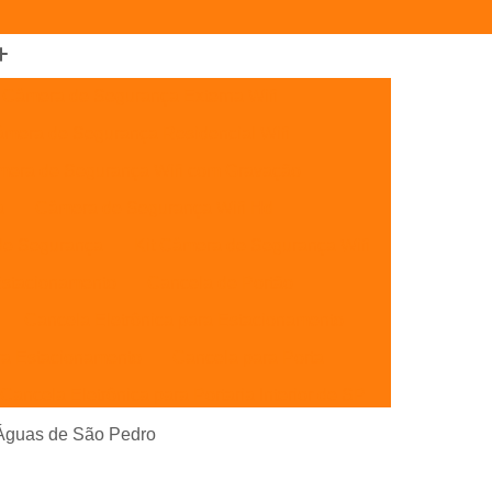
Câmera de Segurança Externa Wifi
mera de Segurança Residencial Wifi
era de Segurança Wifi com Gravação
a
Câmera de Segurança Wifi Hd
de Segurança
Kit Câmera de Segurança Wifi
Estacionamento
Cancela de Portão
Cancela Eletrônica para Estacionamento
ra Estacionamento
Cancela para Porta
Cancela Eletrônica para Portaria Interior de SP
Cancelas de Estacionamento SP
 Águas de São Pedro
Cancelas de Portão Campinas