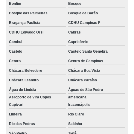
Bonfim
Bosque
Bosque das Palmeiras
Bosque de Barão
Bragança Paulista
CDHU Campinas F
CDHU Edivaldo Orsi
Cabras
Cambuí
Capricórnio
Castelo
Castelo Santa Genebra
Centro
Centro de Campinas
Chácara Belvedere
Chácara Boa Vista
Chácara Leandro
Chácara Paraíso
Água de Lindóia
Águas de São Pedro
Aeroporto de Vira Copos
americana
Capivari
Iracemápolis
Limeira
Rio Claro
Rio das Pedras
Saltinho
São Pedro
Tietê