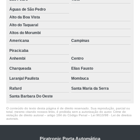
Águas de São Pedro
Alto da Boa Vista
Alto do Taquaral
Altos do Morumbi
Americana
Campinas
Piracicaba
Anhembi
Centro
Charqueada
Elias Fausto
Laranjal Paulista
Mombuca
Rafard
Santa Maria da Serra
Santa Barbara Do Oeste
O conteúdo do texto desta página é de direito reservado. Sua reprodução, parcial ou
total, mesmo citando nossos links, é proibida sem a autorização do autor. Crime de
violação de direito autoral – artigo 184 do Código Penal –
Lei 9610/98 - Lei de direitos
autorais
.
Piratronic Porta Automática