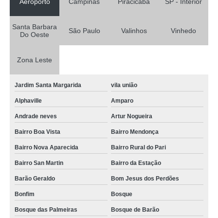
Aeroporto
Campinas
Piracicaba
SP - Interior
Santa Barbara
São Paulo
Valinhos
Vinhedo
Do Oeste
Zona Leste
Jardim Santa Margarida
vila união
Alphaville
Amparo
Andrade neves
Artur Nogueira
Bairro Boa Vista
Bairro Mendonça
Bairro Nova Aparecida
Bairro Rural do Pari
Bairro San Martin
Bairro da Estação
Barão Geraldo
Bom Jesus dos Perdões
Bonfim
Bosque
Bosque das Palmeiras
Bosque de Barão