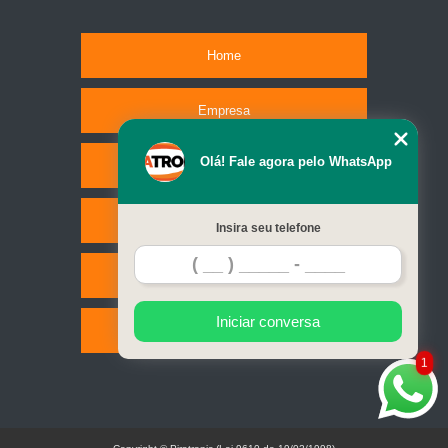
Home
Empresa
Olá! Fale agora pelo WhatsApp
Missão
Serviços
Insira seu telefone
Contato
Iniciar conversa
Mapa do site
1