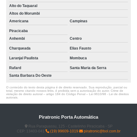
Alto do Taquaral
Altos do Morumbi
Americana
Campinas
Piracicaba
Anhembi
Centro
Charqueada
Elias Fausto
Laranjal Paulista
Mombuca
Rafard
Santa Maria da Serra
Santa Barbara Do Oeste
O conteúdo do texto desta página é de direito reservado. Sua reprodução, parcial ou
total, mesmo citando nossos links, é proibida sem a autorização do autor. Crime de
violação de direito autoral – artigo 184 do Código Penal –
Lei 9610/98 - Lei de direitos
autorais
.
Piratronic Porta Automática
Rua Paraguassu, 125 - Castelinho Piracicaba - SP
CEP: 13403-041
(19) 99609-1019
piratronic@bol.com.br