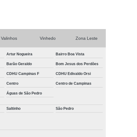
rtas Automáticas de Enrolar Piracicaba
Portas Automáticas Deslizante Interior de SP
ba
Portas de Enrolar Automática SP
o
Sistema Câmera de Segurança
Valinhos
Vinhedo
Zona Leste
tema de Câmeras de Segurança Residencial
Sistema de Segurança com Câmeras
Artur Nogueira
Bairro Boa Vista
Sistema de Segurança para Casas
Barão Geraldo
Bom Jesus dos Perdões
a
Sistema de Segurança Residencial
CDHU Campinas F
CDHU Edivaldo Orsi
a Residencial Câmera
Centro
Centro de Campinas
Águas de São Pedro
Saltinho
São Pedro