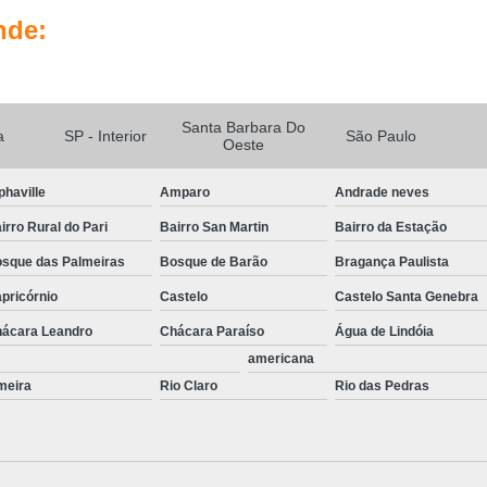
Portas Automatizadas Campinas
Po
nde:
Portas Automáticas de Vidro Interior de SP
Portas de Correr Automáticas Piracica
Kit Sistema de Segurança Complet
Santa Barbara Do
a
SP - Interior
São Paulo
Oeste
Sistema de Câmeras de Segurança
Sis
Sistema de Segurança Câmeras
phaville
Amparo
Andrade neves
Sistema de Segurança Digital
irro Rural do Pari
Bairro San Martin
Bairro da Estação
Sistema de Segurança para Residenci
sque das Palmeiras
Bosque de Barão
Bragança Paulista
Sistema de Seguranç
pricórnio
Castelo
Castelo Santa Genebra
ácara Leandro
Chácara Paraíso
Água de Lindóia
americana
meira
Rio Claro
Rio das Pedras