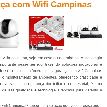
ça com Wifi Campinas
Cancelas Eletrônica Campinas
Cancelas E
Cancelas Estacionamento Piracicaba
Cancelas para Porta Piracicaba
Cancelas pa
Controle de Acesso
Controle de Acesso C
Controle de Acesso Condominio Reside
Controle de Acesso de Pessoas
Controle de Acesso para Condominio
vida cotidiana, seja em casa ou no trabalho. A tecnologia
Controle de Acesso Portaria
Sistema
ortante nesse sentido, trazendo soluções inovadoras e
Sistema para Controle de Acess
. Nesse contexto, a câmeras de segurança com wifi Campinas
Controlador de Acesso Facial para 
 o monitoramento de ambientes, oferecendo praticidade e
specializada em segurança domiciliar e empresarial, é uma
Controle de Acesso com Reconhecimen
 de alta qualidade e tecnologia avançada para garantir a
Controle de Acesso Facial Control
Controle de Acesso po
 wifi Campinas? Encontre a solução que você precisa aqui