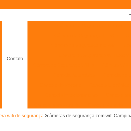
Câmera de Segurança com Wifi
Câmera de Segurança Hd Wifi
Câ
Câmera de Segurança Via Wifi
Câm
Câmera de Segurança Wifi Extern
Contato
Câmera de Segurança Wifi Ip
Câmera Wifi 
Cancela Automática
Cancela de 
Cancela de Portaria
Cancela Eletrônica
Cancela Estacionamento
Cancela pa
Cancela para Portaria
Cancela Portaria
Cancelas Automáticas Interior de SP
ra wifi de segurança
câmeras de segurança com wifi Campin
Cancelas de Portaria Campinas