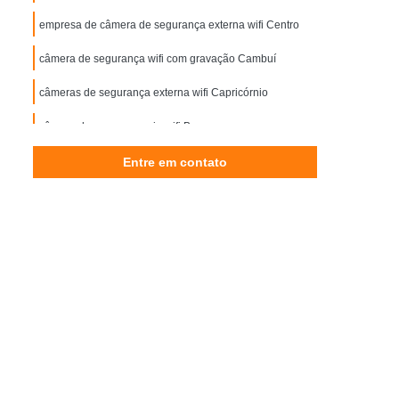
Controle de Acesso Reconhecimento Facial
empresa de câmera de segurança externa wifi Centro
esso
Reconhecimento Facial Portaria
câmera de segurança wifi com gravação Cambuí
Motor Elétrico de Portão Eletrônico
câmeras de segurança externa wifi Capricórnio
ônico de Portão
Motor Eletrônico para Portão
 Eletrônico
câmera de segurança via wifi Bosque
Motor para Portão Eletrônico
or Portão Eletrônico Basculante
Entre em contato
mática de Correr
Porta Automática de Vidro
utomática Ppa
Porta Automática Vidro
Automática de Vidro
Porta de Loja Automática
Porta de Vidro de Correr Automática
a Campinas
Porta Automática de Enrolar SP
Porta de Enrolar Automática Piracicaba
orta de Vidro Automática Campinas