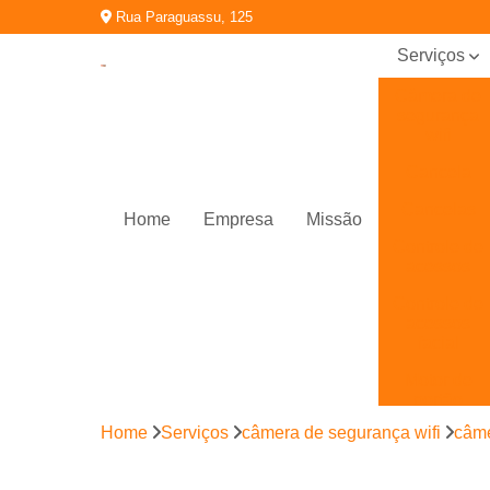
Rua Paraguassu, 125
Serviços
Câmera de
segurança
wifi
Cancela
Cancelas
Home
Empresa
Missão
Controle de
acessos
Controle de
acessos
facial
Motor de
portão
eletrônico
Home
Serviços
câmera de segurança wifi
câme
Porta
automática