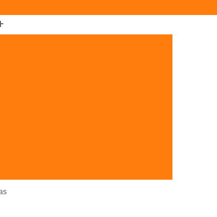
Câmera de Segurança Externa Wifi
mera de Segurança Residencial Wifi
era de Segurança Wifi com Gravação
a
Câmera de Segurança Wifi Hd
de Segurança
Kit Câmera de Segurança Wifi
Estacionamento
Cancela de Portão
Cancela Eletrônica para Estacionamento
ra Estacionamento
Cancela para Porta
Cancela Eletrônica para Portaria Interior de SP
Cancelas de Estacionamento SP
as
Cancelas de Portão Campinas