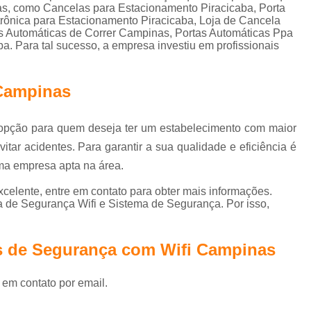
Controle de Acesso Reconhecimento de Face
das, como Cancelas para Estacionamento Piracicaba, Porta
rônica para Estacionamento Piracicaba, Loja de Cancela
Reconhecimento Facial Controle de Ac
as Automáticas de Correr Campinas, Portas Automáticas Ppa
. Para tal sucesso, a empresa investiu em profissionais
Motor de Portão Eletrônico de Correr
Motor Elétrico Portão Eletrônico
Motor Eletr
 Campinas
Motor Eletrônico Portão
Motor em Portão
Motor Portão Eletrônico
Mot
 opção para quem deseja ter um estabelecimento com maior
itar acidentes. Para garantir a sua qualidade e eficiência é
Motor Portão Eletrônico Correr
Porta Auto
ma empresa apta na área.
Porta Automática Deslizante
Porta A
celente, entre em contato para obter mais informações.
Porta de Correr Automática
Porta de Correr 
 de Segurança Wifi e Sistema de Segurança. Por isso,
Porta de Vidro Automática com Sensor
Porta Vidro Automática
Porta Automatizad
s de Segurança com Wifi Campinas
Porta Automática para Loja Interior de SP
 em contato por email.
Porta de Rolo Automática SP
P