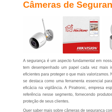
Câmeras de Seguran
Portas
automáticas
Sistema de
segurança
A segurança é um aspecto fundamental em nossa 
tem desempenhado um papel cada vez mais imp
eficientes para proteger o que mais valorizamos
se destaca como uma ferramenta essencial para
eficácia na vigilância. A Piratronic, empresa e
referência nesse segmento, fornecendo produtos
proteção de seus clientes.
Quer saber mais sobre câmeras de segurança com