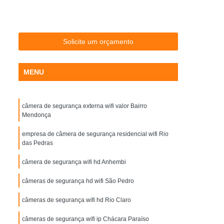
letrônicas para Estacionamento Interior de SP
Cancelas para Estacionamento SP
ra Portaria Piracicaba
Cancelas Portaria SP
Solicite um orçamento
ondominial
Controle de Acesso Condominio
MENU
ncial
Controle de Acesso Corporativo
Controle de Acesso Empresas
câmera de segurança externa wifi valor Bairro
Controle de Acesso para Empresas
Mendonça
 de Controle de Acesso para Condominio
empresa de câmera de segurança residencial wifi Rio
o
Controlador de Acesso Facial
das Pedras
Portaria
Controle Acesso Facial
câmera de segurança wifi hd Anhembi
to Facial
Controle de Acesso Facial
câmeras de segurança hd wifi São Pedro
 Id
Controle de Acesso Id Face
câmeras de segurança wifi hd Rio Claro
r Reconhecimento Facial
câmeras de segurança wifi ip Chácara Paraíso