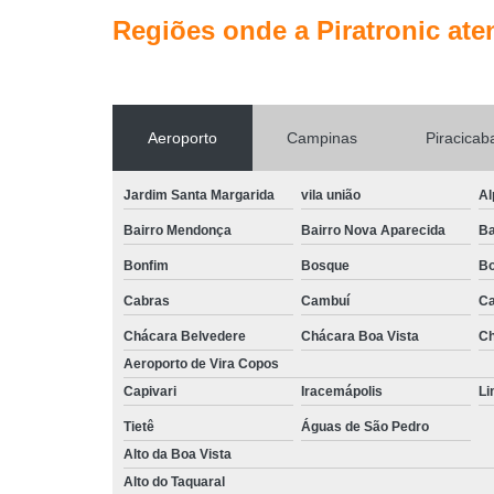
Regiões onde a Piratronic ate
Aeroporto
Campinas
Piracicab
Jardim Santa Margarida
vila união
Al
Bairro Mendonça
Bairro Nova Aparecida
Ba
Bonfim
Bosque
Bo
Cabras
Cambuí
Ca
Chácara Belvedere
Chácara Boa Vista
Ch
Aeroporto de Vira Copos
Capivari
Iracemápolis
Li
Tietê
Águas de São Pedro
Alto da Boa Vista
Alto do Taquaral