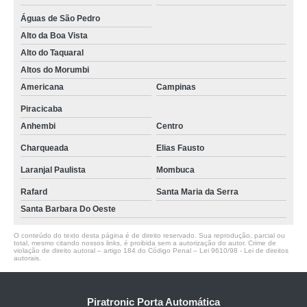
Águas de São Pedro
Alto da Boa Vista
Alto do Taquaral
Altos do Morumbi
Americana
Campinas
Piracicaba
Anhembi
Centro
Charqueada
Elias Fausto
Laranjal Paulista
Mombuca
Rafard
Santa Maria da Serra
Santa Barbara Do Oeste
O conteúdo do texto desta página é de direito reservado. Sua reprodução, parcial ou
total, mesmo citando nossos links, é proibida sem a autorização do autor. Crime de
violação de direito autoral – artigo 184 do Código Penal –
Lei 9610/98 - Lei de direitos
autorais
.
Piratronic Porta Automática