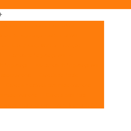
Câmera de Segurança Externa Wifi
mera de Segurança Residencial Wifi
era de Segurança Wifi com Gravação
a
Câmera de Segurança Wifi Hd
de Segurança
Kit Câmera de Segurança Wifi
Estacionamento
Cancela de Portão
Cancela Eletrônica para Estacionamento
ra Estacionamento
Cancela para Porta
Cancela Eletrônica para Portaria Interior de SP
Cancelas de Estacionamento SP
Cancelas de Portão Campinas