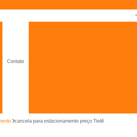
Câmera de Segurança com Wifi
Câmera de Segurança Hd Wifi
Câ
Câmera de Segurança Via Wifi
Câm
Câmera de Segurança Wifi Extern
Contato
Câmera de Segurança Wifi Ip
Câmera Wifi 
Cancela Automática
Cancela de 
Cancela de Portaria
Cancela Eletrônica
Cancela Estacionamento
Cancela pa
Cancela para Portaria
Cancela Portaria
Cancelas Automáticas Interior de SP
mento
cancela para estacionamento preço Tietê
Cancelas de Portaria Campinas