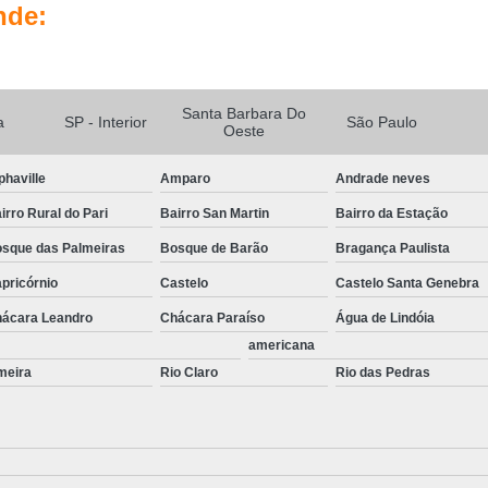
nde:
Santa Barbara Do
a
SP - Interior
São Paulo
Oeste
phaville
Amparo
Andrade neves
irro Rural do Pari
Bairro San Martin
Bairro da Estação
sque das Palmeiras
Bosque de Barão
Bragança Paulista
pricórnio
Castelo
Castelo Santa Genebra
ácara Leandro
Chácara Paraíso
Água de Lindóia
americana
meira
Rio Claro
Rio das Pedras