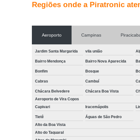
Regiões onde a Piratronic ate
Aeroporto
Campinas
Piracicab
Jardim Santa Margarida
vila união
Al
Bairro Mendonça
Bairro Nova Aparecida
Ba
Bonfim
Bosque
Bo
Cabras
Cambuí
Ca
Chácara Belvedere
Chácara Boa Vista
Ch
Aeroporto de Vira Copos
Capivari
Iracemápolis
Li
Tietê
Águas de São Pedro
Alto da Boa Vista
Alto do Taquaral