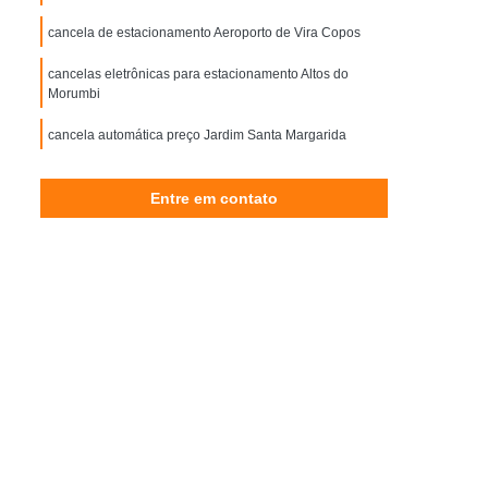
Controle de Acesso Reconhecimento Facial
cancela de estacionamento Aeroporto de Vira Copos
esso
Reconhecimento Facial Portaria
cancelas eletrônicas para estacionamento Altos do
Motor Elétrico de Portão Eletrônico
Morumbi
ônico de Portão
Motor Eletrônico para Portão
cancela automática preço Jardim Santa Margarida
 Eletrônico
Motor para Portão Eletrônico
or Portão Eletrônico Basculante
Entre em contato
mática de Correr
Porta Automática de Vidro
utomática Ppa
Porta Automática Vidro
Automática de Vidro
Porta de Loja Automática
Porta de Vidro de Correr Automática
a Campinas
Porta Automática de Enrolar SP
Porta de Enrolar Automática Piracicaba
orta de Vidro Automática Campinas