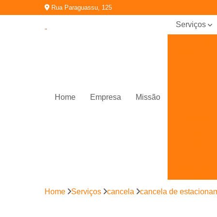
Rua Paraguassu, 125
Serviços
Câmera de
segurança
wifi
Cancela
Cancelas
Home
Empresa
Missão
Controle de
acessos
Controle de
acessos
facial
Motor de
portão
eletrônico
Home
Serviços
cancela
cancela de estaciona
Porta
automática