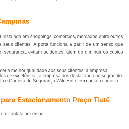
Portas Automatizadas Campinas
Po
Portas Automáticas de Vidro Interior de SP
 Campinas
Portas de Correr Automáticas Piracica
Kit Sistema de Segurança Complet
r instalada em shoppings, comércios, mercados entre outros
Sistema de Câmeras de Segurança
Sis
s seus clientes. A porta funciona a partir de um senso que
Sistema de Segurança Câmeras
de, segurança, evitam acidentes, além de diminuir os custos
Sistema de Segurança Digital
Sistema de Segurança para Residenci
cer a melhor qualidade aos seus clientes, a empresa
utos de excelência., a empresa nos destacando no segmento.
Sistema de Seguranç
a e Câmera de Segurança Wifi. Entre em contato conosco
 para Estacionamento Preço Tietê
 em contato por email.