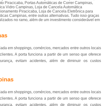
Controle de Acesso Reconhecimento de Face
o Piracicaba, Portas Automáticas de Correr Campinas,
ica Vidro Campinas, Loja de Cancela Automática
Reconhecimento Facial Controle de Ac
cionamento Piracicaba, Loja de Cancela Eletrônica para
icas Campinas, entre outras alternativas. Tudo isso graças
Motor de Portão Eletrônico de Correr
ializados no ramo, além de um investimento considerável em
Motor Elétrico Portão Eletrônico
Motor Eletr
Motor Eletrônico Portão
Motor em Portão
nas
Motor Portão Eletrônico
Mot
lada em shoppings, comércios, mercados entre outros locais
Motor Portão Eletrônico Correr
Porta Auto
lientes. A porta funciona a partir de um senso que oferece
Porta Automática Deslizante
Porta A
egurança, evitam acidentes, além de diminuir os custos
Porta de Correr Automática
Porta de Correr 
Porta de Vidro Automática com Sensor
pinas
Porta Vidro Automática
Porta Automatizad
Porta Automática para Loja Interior de SP
lada em shoppings, comércios, mercados entre outros locais
lientes. A porta funciona a partir de um senso que oferece
Porta de Rolo Automática SP
P
egurança, evitam acidentes, além de diminuir os custos