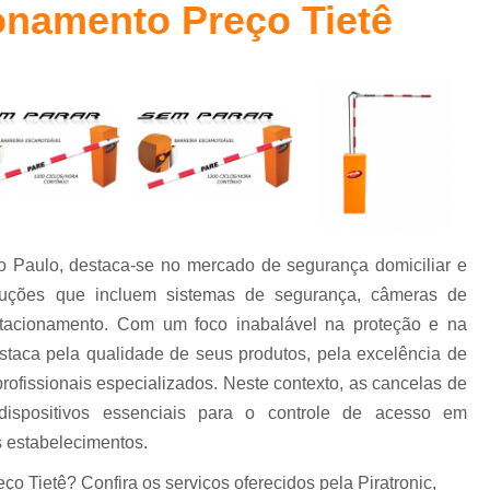
onamento Preço Tietê
Cancelas Eletrônica Campinas
Cancelas E
Cancelas Estacionamento Piracicaba
Cancelas para Porta Piracicaba
Cancelas pa
Controle de Acesso
Controle de Acesso C
Controle de Acesso Condominio Reside
Controle de Acesso de Pessoas
Controle de Acesso para Condominio
ão Paulo, destaca-se no mercado de segurança domiciliar e
Controle de Acesso Portaria
Sistema
luções que incluem sistemas de segurança, câmeras de
Sistema para Controle de Acess
estacionamento. Com um foco inabalável na proteção e na
Controlador de Acesso Facial para 
destaca pela qualidade de seus produtos, pela excelência de
rofissionais especializados. Neste contexto, as cancelas de
Controle de Acesso com Reconhecimen
spositivos essenciais para o controle de acesso em
Controle de Acesso Facial Control
s estabelecimentos.
Controle de Acesso po
 Tietê? Confira os serviços oferecidos pela Piratronic,