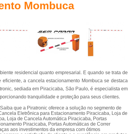
mento Mombuca
Cancelas Eletrônica Campinas
Cancelas E
Cancelas Estacionamento Piracicaba
Cancelas para Porta Piracicaba
Cancelas pa
Controle de Acesso
Controle de Acesso C
Controle de Acesso Condominio Reside
Controle de Acesso de Pessoas
Controle de Acesso para Condominio
iente residencial quanto empresarial. E quando se trata de
Controle de Acesso Portaria
Sistema
 e eficiente, a cancela estacionamento Mombuca se destaca
Sistema para Controle de Acess
ronic, sediada em Piracicaba, São Paulo, é especialista em
Controlador de Acesso Facial para 
porcionando tranquilidade e proteção para seus clientes.
Controle de Acesso com Reconhecimen
aiba que a Piratronic oferece a solução no segmento de
la Eletrônica para Estacionamento Piracicaba, Loja de
Controle de Acesso Facial Control
ba, Loja de Cancela Automática Piracicaba, Portas
onamento Piracicaba, Portas Automáticas de Correr
Controle de Acesso po
graças aos investimentos da empresa com ótimos