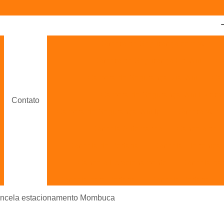
Câmera de Segurança com Wifi
Câmera de Segurança Hd Wifi
Câ
Câmera de Segurança Via Wifi
Câm
Câmera de Segurança Wifi Extern
Contato
Câmera de Segurança Wifi Ip
Câmera Wifi 
Cancela Automática
Cancela de 
Cancela de Portaria
Cancela Eletrônica
Cancela Estacionamento
Cancela pa
Cancela para Portaria
Cancela Portaria
Cancelas Automáticas Interior de SP
ncela estacionamento Mombuca
Cancelas de Portaria Campinas