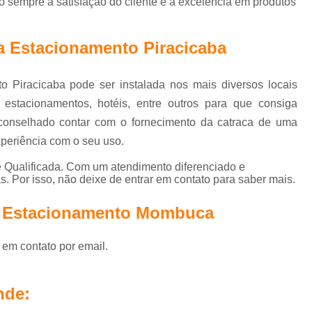
o sempre a satisfação do cliente e a excelência em produtos
Controle de Acesso Reconhecimento de Face
Reconhecimento Facial Controle de Ac
ra Estacionamento Piracicaba
Motor de Portão Eletrônico de Correr
Motor Elétrico Portão Eletrônico
Motor Eletr
to Piracicaba pode ser instalada nos mais diversos locais
Motor Eletrônico Portão
Motor em Portão
, estacionamentos, hotéis, entre outros para que consiga
conselhado contar com o fornecimento da catraca de uma
Motor Portão Eletrônico
Mot
periência com o seu uso.
Motor Portão Eletrônico Correr
Porta Auto
 Qualificada. Com um atendimento diferenciado e
Porta Automática Deslizante
Porta A
. Por isso, não deixe de entrar em contato para saber mais.
Porta de Correr Automática
Porta de Correr 
la Estacionamento Mombuca
Porta de Vidro Automática com Sensor
Porta Vidro Automática
Porta Automatizad
 em contato por email.
Porta Automática para Loja Interior de SP
Porta de Rolo Automática SP
P
nde: