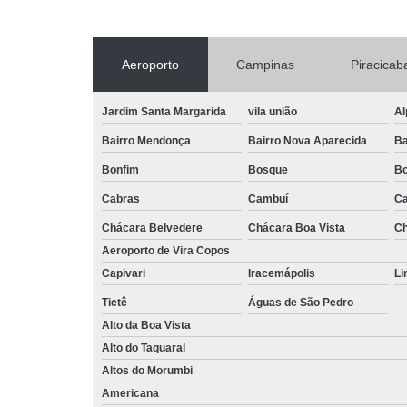
Aeroporto
Campinas
Piracicab
Jardim Santa Margarida
vila união
Al
Bairro Mendonça
Bairro Nova Aparecida
Ba
Bonfim
Bosque
Bo
Cabras
Cambuí
Ca
Chácara Belvedere
Chácara Boa Vista
Ch
Aeroporto de Vira Copos
Capivari
Iracemápolis
Li
Tietê
Águas de São Pedro
Alto da Boa Vista
Alto do Taquaral
Altos do Morumbi
Americana