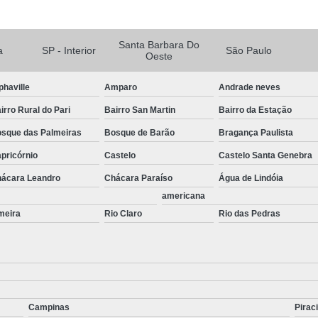
Portas Automatizadas Campinas
Po
Portas Automáticas de Vidro Interior de SP
Santa Barbara Do
Portas de Correr Automáticas Piracica
a
SP - Interior
São Paulo
Oeste
Kit Sistema de Segurança Complet
phaville
Amparo
Andrade neves
Sistema de Câmeras de Segurança
Sis
irro Rural do Pari
Bairro San Martin
Bairro da Estação
Sistema de Segurança Câmeras
sque das Palmeiras
Bosque de Barão
Bragança Paulista
Sistema de Segurança Digital
pricórnio
Castelo
Castelo Santa Genebra
Sistema de Segurança para Residenci
ácara Leandro
Chácara Paraíso
Água de Lindóia
Sistema de Seguranç
americana
meira
Rio Claro
Rio das Pedras
Campinas
Pirac