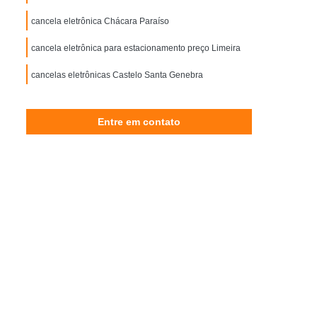
Controle de Acesso Reconhecimento Facial
cancela eletrônica Chácara Paraíso
esso
Reconhecimento Facial Portaria
cancela eletrônica para estacionamento preço Limeira
Motor Elétrico de Portão Eletrônico
cancelas eletrônicas Castelo Santa Genebra
ônico de Portão
Motor Eletrônico para Portão
 Eletrônico
Motor para Portão Eletrônico
Entre em contato
or Portão Eletrônico Basculante
mática de Correr
Porta Automática de Vidro
utomática Ppa
Porta Automática Vidro
Automática de Vidro
Porta de Loja Automática
Porta de Vidro de Correr Automática
a Campinas
Porta Automática de Enrolar SP
Porta de Enrolar Automática Piracicaba
orta de Vidro Automática Campinas