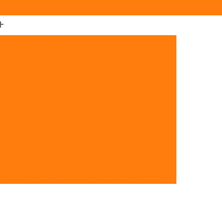
Câmera de Segurança Externa Wifi
mera de Segurança Residencial Wifi
era de Segurança Wifi com Gravação
a
Câmera de Segurança Wifi Hd
de Segurança
Kit Câmera de Segurança Wifi
Estacionamento
Cancela de Portão
Cancela Eletrônica para Estacionamento
ra Estacionamento
Cancela para Porta
Cancela Eletrônica para Portaria Interior de SP
Cancelas de Estacionamento SP
Cancelas de Portão Campinas