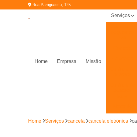
Rua Paraguassu, 125
Serviços
Câmera de
segurança
wifi
Cancela
Cancelas
Home
Empresa
Missão
Controle de
acessos
Controle de
acessos
facial
Motor de
portão
eletrônico
Home
Serviços
cancela
cancela eletrônica
ca
Porta
automática