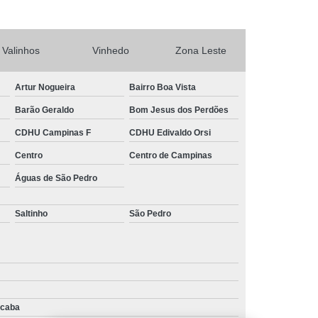
rtas Automáticas de Enrolar Piracicaba
Portas Automáticas Deslizante Interior de SP
ba
Portas de Enrolar Automática SP
Valinhos
Vinhedo
Zona Leste
o
Sistema Câmera de Segurança
Artur Nogueira
Bairro Boa Vista
tema de Câmeras de Segurança Residencial
Barão Geraldo
Bom Jesus dos Perdões
Sistema de Segurança com Câmeras
CDHU Campinas F
CDHU Edivaldo Orsi
Sistema de Segurança para Casas
Centro
Centro de Campinas
a
Sistema de Segurança Residencial
Águas de São Pedro
a Residencial Câmera
Saltinho
São Pedro
icaba