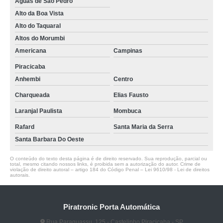
Águas de São Pedro
Alto da Boa Vista
Alto do Taquaral
Altos do Morumbi
Americana
Campinas
Piracicaba
Anhembi
Centro
Charqueada
Elias Fausto
Laranjal Paulista
Mombuca
Rafard
Santa Maria da Serra
Santa Barbara Do Oeste
O conteúdo do texto desta página é de direito reservado. Sua reprodução, parcial ou
total, mesmo citando nossos links, é proibida sem a autorização do autor. Crime de
violação de direito autoral – artigo 184 do Código Penal –
Lei 9610/98 - Lei de direitos
autorais
.
Piratronic Porta Automática
Rua Paraguassu, 125 - Castelinho Piracicaba - SP