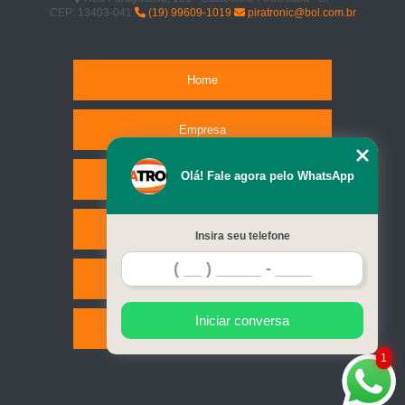
CEP: 13403-041
(19) 99609-1019
piratronic@bol.com.br
Home
Empresa
Olá! Fale agora pelo WhatsApp
Missão
Serviços
Insira seu telefone
Contato
Iniciar conversa
Mapa do site
1