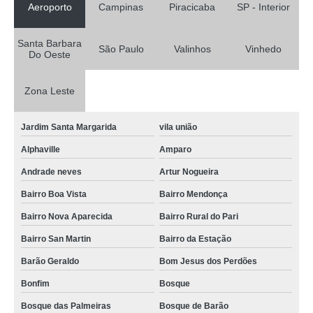
Aeroporto
Campinas
Piracicaba
SP - Interior
Santa Barbara
São Paulo
Valinhos
Vinhedo
Do Oeste
Zona Leste
Jardim Santa Margarida
vila união
Alphaville
Amparo
Andrade neves
Artur Nogueira
Bairro Boa Vista
Bairro Mendonça
Bairro Nova Aparecida
Bairro Rural do Pari
Bairro San Martin
Bairro da Estação
Barão Geraldo
Bom Jesus dos Perdões
Bonfim
Bosque
Bosque das Palmeiras
Bosque de Barão