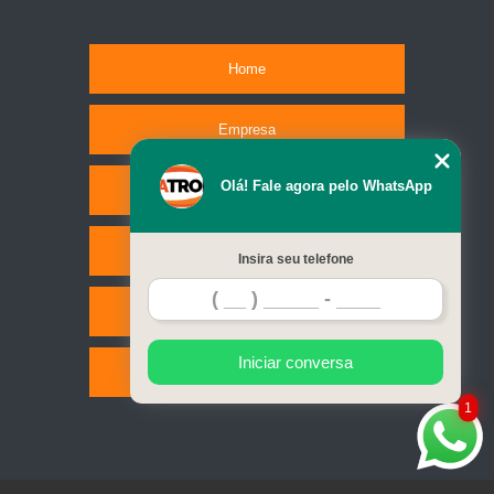
Home
Empresa
Olá! Fale agora pelo WhatsApp
Missão
Serviços
Insira seu telefone
Contato
Iniciar conversa
Mapa do site
1