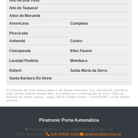
Alto da Boa Vista
Alto do Taquaral
Altos do Morumbi
Americana
Campinas
Piracicaba
Anhembi
Centro
Charqueada
Elias Fausto
Laranjal Paulista
Mombuca
Rafard
Santa Maria da Serra
Santa Barbara Do Oeste
O conteúdo do texto desta página é de direito reservado. Sua reprodução, parcial ou
total, mesmo citando nossos links, é proibida sem a autorização do autor. Crime de
violação de direito autoral – artigo 184 do Código Penal –
Lei 9610/98 - Lei de direitos
autorais
.
Piratronic Porta Automática
Rua Paraguassu, 125 - Castelinho Piracicaba - SP
CEP: 13403-041
(19) 99609-1019
piratronic@bol.com.br