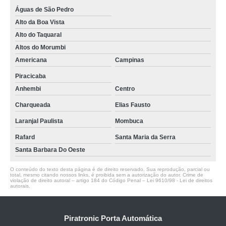
Águas de São Pedro
Alto da Boa Vista
Alto do Taquaral
Altos do Morumbi
Americana
Campinas
Piracicaba
Anhembi
Centro
Charqueada
Elias Fausto
Laranjal Paulista
Mombuca
Rafard
Santa Maria da Serra
Santa Barbara Do Oeste
O conteúdo do texto desta página é de direito reservado. Sua reprodução, parcial ou
total, mesmo citando nossos links, é proibida sem a autorização do autor. Crime de
violação de direito autoral – artigo 184 do Código Penal –
Lei 9610/98 - Lei de direitos
autorais
.
Piratronic Porta Automática