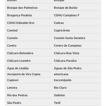
Bonfim
Bosque
Bosque das Palmeiras
Bosque de Barão
Bragança Paulista
CDHU Campinas F
CDHU Edivaldo Orsi
Cabras
Cambuí
Capricórnio
Castelo
Castelo Santa Genebra
Centro
Centro de Campinas
Chácara Belvedere
Chácara Boa Vista
Chácara Leandro
Chácara Paraíso
Água de Lindóia
Águas de São Pedro
Aeroporto de Vira Copos
americana
Capivari
Iracemápolis
Limeira
Rio Claro
Rio das Pedras
Saltinho
São Pedro
Tietê