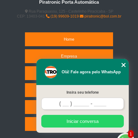
Piratronic Porta Automática
Rua Paraguassu, 125 - Castelinho Piracicaba - SP
CEP: 13403-041
(19) 99609-1019
piratronic@bol.com.br
Home
Empresa
Olá! Fale agora pelo WhatsApp
Missão
Serviços
Insira seu telefone
Contato
Iniciar conversa
Mapa do site
1