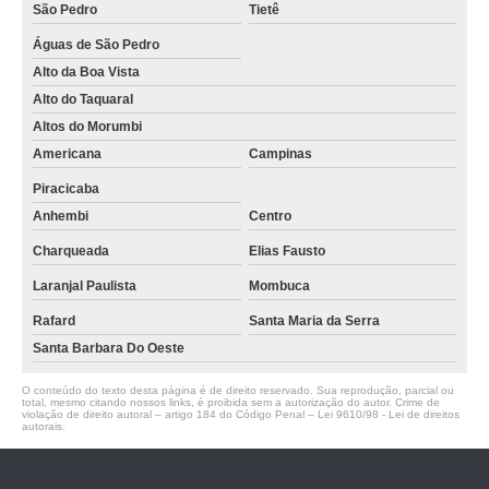
São Pedro
Tietê
Águas de São Pedro
Alto da Boa Vista
Alto do Taquaral
Altos do Morumbi
Americana
Campinas
Piracicaba
Anhembi
Centro
Charqueada
Elias Fausto
Laranjal Paulista
Mombuca
Rafard
Santa Maria da Serra
Santa Barbara Do Oeste
O conteúdo do texto desta página é de direito reservado. Sua reprodução, parcial ou
total, mesmo citando nossos links, é proibida sem a autorização do autor. Crime de
violação de direito autoral – artigo 184 do Código Penal –
Lei 9610/98 - Lei de direitos
autorais
.