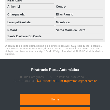
Piracicaba
Anhembi
Centro
Charqueada
Elias Fausto
Laranjal Paulista
Mombuca
Rafard
Santa Maria da Serra
Santa Barbara Do Oeste
O conteúdo do texto desta página é de direito reservado. Sua reprodução, parcial ou
total, mesmo citando nossos links, é proibida sem a autorização do autor. Crime de
violação de direito autoral – artigo 184 do Código Penal –
Lei 9610/98 - Lei de direitos
autorais
.
Piratronic Porta Automática
Rua Paraguassu, 125 - Castelinho Piracicaba - SP
CEP: 13403-041
(19) 99609-1019
piratronic@bol.com.br
Home