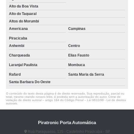
Alto da Boa Vista
Alto do Taquaral
Altos do Morumbi
Americana
Campinas
Piracicaba
Anhembi
Centro
Charqueada
Elias Fausto
Laranjal Paulista
Mombuca
Rafard
Santa Maria da Serra
Santa Barbara Do Oeste
O conteúdo do texto desta página é de direito reservado. Sua reprodução, parcial ou
total, mesmo citando nossos links, é proibida sem a autorização do autor. Crime de
violação de direito autoral – artigo 184 do Código Penal –
Lei 9610/98 - Lei de direitos
autorais
.
Piratronic Porta Automática
Rua Paraguassu, 125 - Castelinho Piracicaba - SP