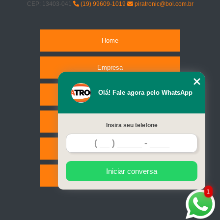
CEP: 13403-041
(19) 99609-1019
piratronic@bol.com.br
Home
Empresa
Olá! Fale agora pelo WhatsApp
Missão
Serviços
Insira seu telefone
Contato
Iniciar conversa
Mapa do site
1