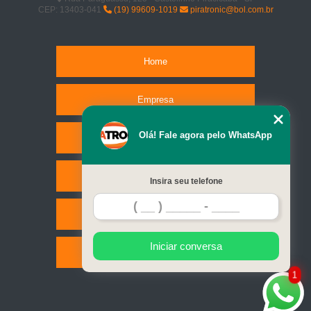
CEP: 13403-041
(19) 99609-1019
piratronic@bol.com.br
Home
Empresa
Olá! Fale agora pelo WhatsApp
Missão
Serviços
Insira seu telefone
Contato
Iniciar conversa
Mapa do site
1