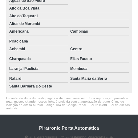
Águas de São Pedro
Alto da Boa Vista
Alto do Taquaral
Altos do Morumbi
Americana
Campinas
Piracicaba
Anhembi
Centro
Charqueada
Elias Fausto
Laranjal Paulista
Mombuca
Rafard
Santa Maria da Serra
Santa Barbara Do Oeste
O conteúdo do texto desta página é de direito reservado. Sua reprodução, parcial ou
total, mesmo citando nossos links, é proibida sem a autorização do autor. Crime de
violação de direito autoral – artigo 184 do Código Penal –
Lei 9610/98 - Lei de direitos
autorais
.
Piratronic Porta Automática
Rua Paraguassu, 125 - Castelinho Piracicaba - SP