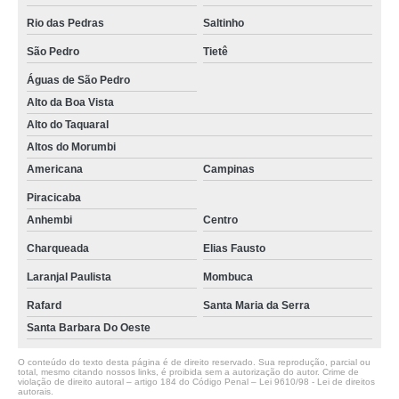
Rio das Pedras
Saltinho
São Pedro
Tietê
Águas de São Pedro
Alto da Boa Vista
Alto do Taquaral
Altos do Morumbi
Americana
Campinas
Piracicaba
Anhembi
Centro
Charqueada
Elias Fausto
Laranjal Paulista
Mombuca
Rafard
Santa Maria da Serra
Santa Barbara Do Oeste
O conteúdo do texto desta página é de direito reservado. Sua reprodução, parcial ou
total, mesmo citando nossos links, é proibida sem a autorização do autor. Crime de
violação de direito autoral – artigo 184 do Código Penal –
Lei 9610/98 - Lei de direitos
autorais
.