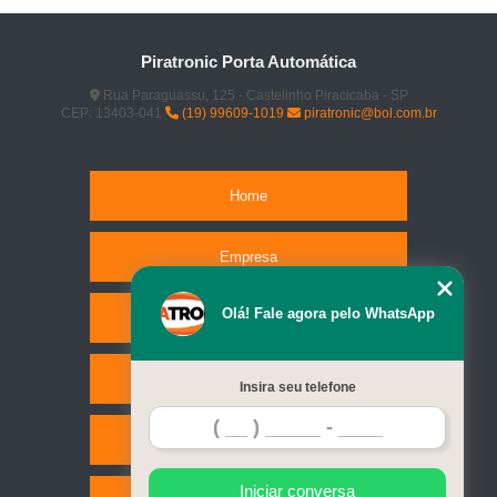
Piratronic Porta Automática
Rua Paraguassu, 125 - Castelinho Piracicaba - SP
CEP: 13403-041
(19) 99609-1019
piratronic@bol.com.br
Home
Empresa
Olá! Fale agora pelo WhatsApp
Missão
Serviços
Insira seu telefone
Contato
Iniciar conversa