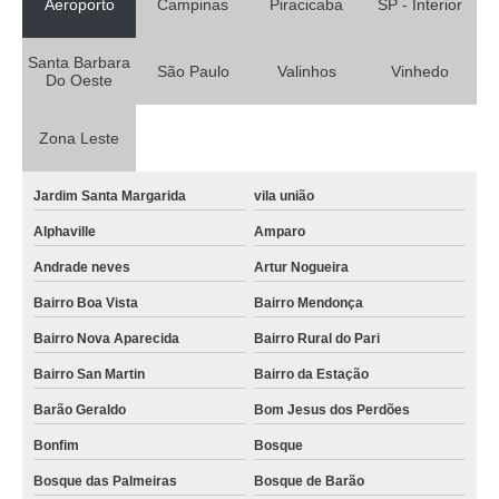
Aeroporto
Campinas
Piracicaba
SP - Interior
Santa Barbara
São Paulo
Valinhos
Vinhedo
Do Oeste
Zona Leste
Jardim Santa Margarida
vila união
Alphaville
Amparo
Andrade neves
Artur Nogueira
Bairro Boa Vista
Bairro Mendonça
Bairro Nova Aparecida
Bairro Rural do Pari
Bairro San Martin
Bairro da Estação
Barão Geraldo
Bom Jesus dos Perdões
Bonfim
Bosque
Bosque das Palmeiras
Bosque de Barão