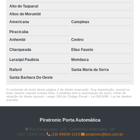
Alto do Taquaral
Altos do Morumbi
Americana
Campinas
Piracicaba
Anhembi
Centro
Charqueada
Elias Fausto
Laranjal Paulista
Mombuca
Rafard
Santa Maria da Serra
Santa Barbara Do Oeste
O conteúdo do texto desta página é de direito reservado. Sua reprodução, parcial ou
total, mesmo citando nossos links, é proibida sem a autorização do autor. Crime de
violação de direito autoral – artigo 184 do Código Penal –
Lei 9610/98 - Lei de direitos
autorais
.
Piratronic Porta Automática
Rua Paraguassu, 125 - Castelinho Piracicaba - SP
CEP: 13403-041
(19) 99609-1019
piratronic@bol.com.br