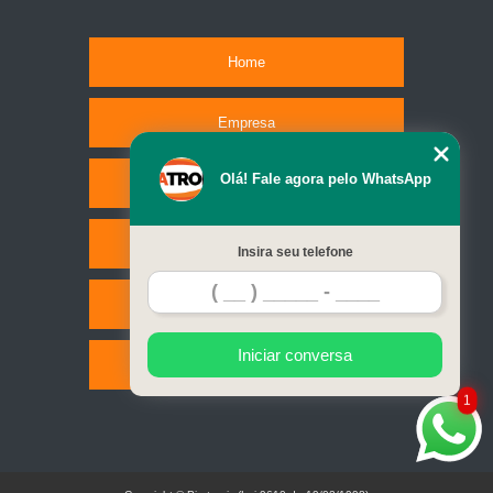
Home
Empresa
Olá! Fale agora pelo WhatsApp
Missão
Serviços
Insira seu telefone
Contato
Iniciar conversa
Mapa do site
1