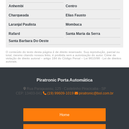
Anhembi
Centro
Charqueada
Elias Fausto
Laranjal Paulista
Mombuca
Rafard
Santa Maria da Serra
Santa Barbara Do Oeste
O conteúdo do texto desta página é de direito reservado. Sua reprodução, parcial ou
total, mesmo citando nossos links, é proibida sem a autorização do autor. Crime de
violação de direito autoral – artigo 184 do Código Penal –
Lei 9610/98 - Lei de direitos
autorais
.
Piratronic Porta Automática
Rua Paraguassu, 125 - Castelinho Piracicaba - SP
CEP: 13403-041
(19) 99609-1019
piratronic@bol.com.br
Home