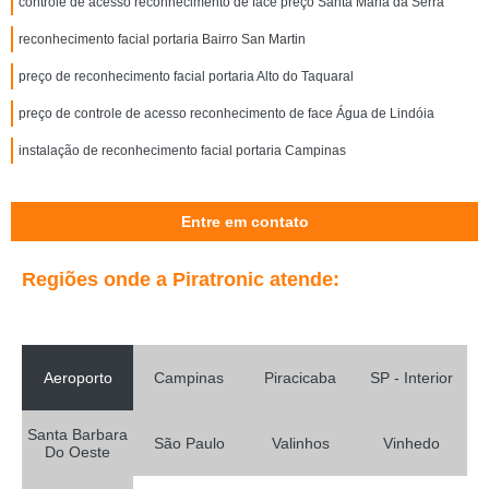
controle de acesso reconhecimento de face preço Santa Maria da Serra
reconhecimento facial portaria Bairro San Martin
preço de reconhecimento facial portaria Alto do Taquaral
preço de controle de acesso reconhecimento de face Água de Lindóia
instalação de reconhecimento facial portaria Campinas
Entre em contato
Regiões onde a Piratronic atende:
Aeroporto
Campinas
Piracicaba
SP - Interior
Santa Barbara
São Paulo
Valinhos
Vinhedo
Do Oeste