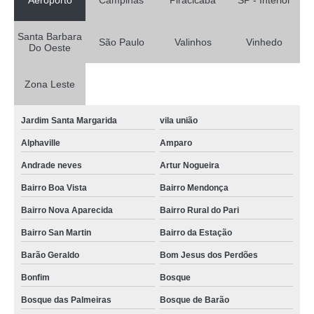
Aeroporto
Campinas
Piracicaba
SP - Interior
Santa Barbara
São Paulo
Valinhos
Vinhedo
Do Oeste
Zona Leste
Jardim Santa Margarida
vila união
Alphaville
Amparo
Andrade neves
Artur Nogueira
Bairro Boa Vista
Bairro Mendonça
Bairro Nova Aparecida
Bairro Rural do Pari
Bairro San Martin
Bairro da Estação
Barão Geraldo
Bom Jesus dos Perdões
Bonfim
Bosque
Bosque das Palmeiras
Bosque de Barão