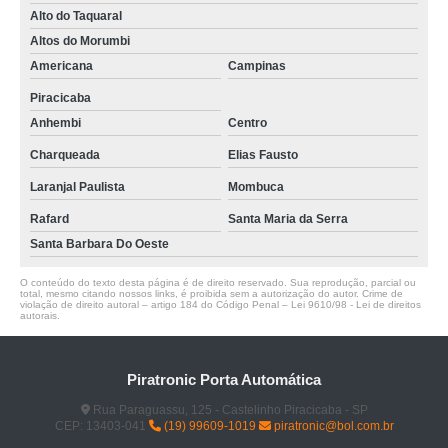
Alto do Taquaral
Altos do Morumbi
Americana
Campinas
Piracicaba
Anhembi
Centro
Charqueada
Elias Fausto
Laranjal Paulista
Mombuca
Rafard
Santa Maria da Serra
Santa Barbara Do Oeste
O conteúdo do texto desta página é de direito reservado. Sua reprodução, parcial ou
total, mesmo citando nossos links, é proibida sem a autorização do autor. Crime de
violação de direito autoral – artigo 184 do Código Penal –
Lei 9610/98 - Lei de direitos
autorais
.
Piratronic Porta Automática
Rua Paraguassu, 125 - Castelinho Piracicaba - SP
CEP: 13403-041
(19) 99609-1019
piratronic@bol.com.br