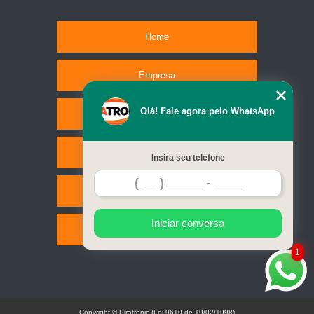
Home
Empresa
Olá! Fale agora pelo WhatsApp
Missão
Serviços
Insira seu telefone
Contato
Iniciar conversa
Mapa do site
1
Copyright © Piratronic (Lei 9610 de 19/02/1998)