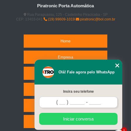
Piratronic Porta Automática
Rua Paraguassu, 125 - Castelinho Piracicaba - SP
CEP: 13403-041
(19) 99609-1019
piratronic@bol.com.br
Home
Empresa
Olá! Fale agora pelo WhatsApp
Missão
Serviços
Insira seu telefone
Contato
Iniciar conversa
Mapa do site