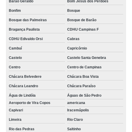
Barão Geraldo
Bom Jesus dos Perdões
Bonfim
Bosque
Bosque das Palmeiras
Bosque de Barão
Bragança Paulista
CDHU Campinas F
CDHU Edivaldo Orsi
Cabras
Cambuí
Capricórnio
Castelo
Castelo Santa Genebra
Centro
Centro de Campinas
Chácara Belvedere
Chácara Boa Vista
Chácara Leandro
Chácara Paraíso
Água de Lindóia
Águas de São Pedro
Aeroporto de Vira Copos
americana
Capivari
Iracemápolis
Limeira
Rio Claro
Rio das Pedras
Saltinho