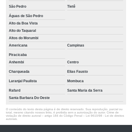
São Pedro
Tietê
Águas de São Pedro
Alto da Boa Vista
Alto do Taquaral
Altos do Morumbi
Americana
Campinas
Piracicaba
Anhembi
Centro
Charqueada
Elias Fausto
Laranjal Paulista
Mombuca
Rafard
Santa Maria da Serra
Santa Barbara Do Oeste
O conteúdo do texto desta página é de direito reservado. Sua reprodução, parcial ou
total, mesmo citando nossos links, é proibida sem a autorização do autor. Crime de
violação de direito autoral – artigo 184 do Código Penal –
Lei 9610/98 - Lei de direitos
autorais
.