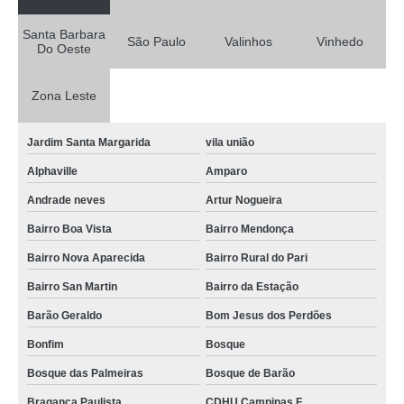
Santa Barbara
São Paulo
Valinhos
Vinhedo
Do Oeste
Zona Leste
Jardim Santa Margarida
vila união
Alphaville
Amparo
Andrade neves
Artur Nogueira
Bairro Boa Vista
Bairro Mendonça
Bairro Nova Aparecida
Bairro Rural do Pari
Bairro San Martin
Bairro da Estação
Barão Geraldo
Bom Jesus dos Perdões
Bonfim
Bosque
Bosque das Palmeiras
Bosque de Barão
Bragança Paulista
CDHU Campinas F