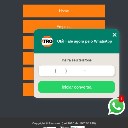
Home
Empresa
Olá! Fale agora pelo WhatsApp
Missão
Serviços
Insira seu telefone
Contato
Iniciar conversa
Mapa do site
1
Copyright © Piratronic (Lei 9610 de 19/02/1998)