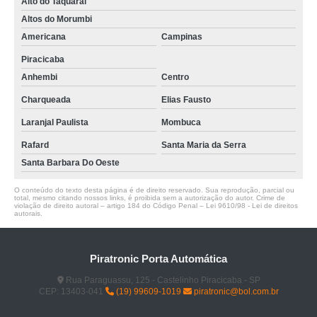
Alto do Taquaral
Altos do Morumbi
Americana
Campinas
Piracicaba
Anhembi
Centro
Charqueada
Elias Fausto
Laranjal Paulista
Mombuca
Rafard
Santa Maria da Serra
Santa Barbara Do Oeste
O conteúdo do texto desta página é de direito reservado. Sua reprodução, parcial ou
total, mesmo citando nossos links, é proibida sem a autorização do autor. Crime de
violação de direito autoral – artigo 184 do Código Penal –
Lei 9610/98 - Lei de direitos
autorais
.
Piratronic Porta Automática
Rua Paraguassu, 125 - Castelinho Piracicaba - SP
CEP: 13403-041
(19) 99609-1019
piratronic@bol.com.br