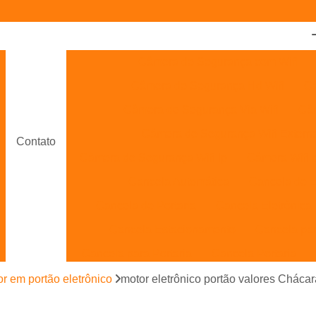
Câmera de Segurança com Wifi
Câmera de Segurança Hd Wifi
Câ
Câmera de Segurança Via Wifi
Câm
Câmera de Segurança Wifi Extern
Contato
Câmera de Segurança Wifi Ip
Câmera Wifi 
Cancela Automática
Cancela de 
Cancela de Portaria
Cancela Eletrônica
Cancela Estacionamento
Cancela pa
Cancela para Portaria
Cancela Portaria
Cancelas Automáticas Interior de SP
r em portão eletrônico
motor eletrônico portão valores Cháca
Cancelas de Portaria Campinas