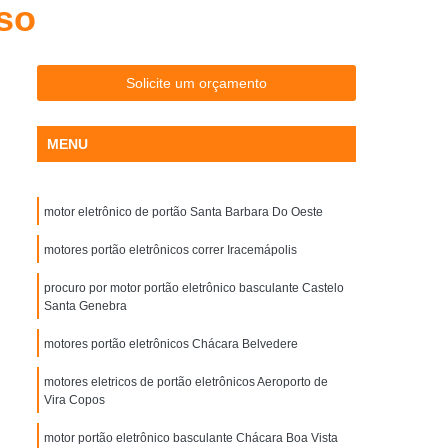
íso
letrônicas para Estacionamento Interior de SP
Cancelas para Estacionamento SP
ra Portaria Piracicaba
Cancelas Portaria SP
Solicite um orçamento
ondominial
Controle de Acesso Condominio
MENU
ncial
Controle de Acesso Corporativo
Controle de Acesso Empresas
motor eletrônico de portão Santa Barbara Do Oeste
Controle de Acesso para Empresas
 de Controle de Acesso para Condominio
motores portão eletrônicos correr Iracemápolis
o
Controlador de Acesso Facial
procuro por motor portão eletrônico basculante Castelo
Santa Genebra
Portaria
Controle Acesso Facial
motores portão eletrônicos Chácara Belvedere
to Facial
Controle de Acesso Facial
motores eletricos de portão eletrônicos Aeroporto de
 Id
Controle de Acesso Id Face
Vira Copos
r Reconhecimento Facial
motor portão eletrônico basculante Chácara Boa Vista