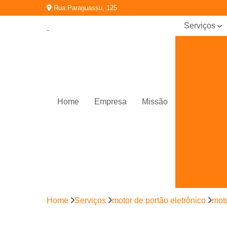
Rua Paraguassu, 125
Serviços
Câmera de
segurança
wifi
Cancela
Cancelas
Home
Empresa
Missão
Controle de
acessos
Controle de
acessos
facial
Motor de
portão
eletrônico
Home
Serviços
motor de portão eletrônico
moto
Porta
automática