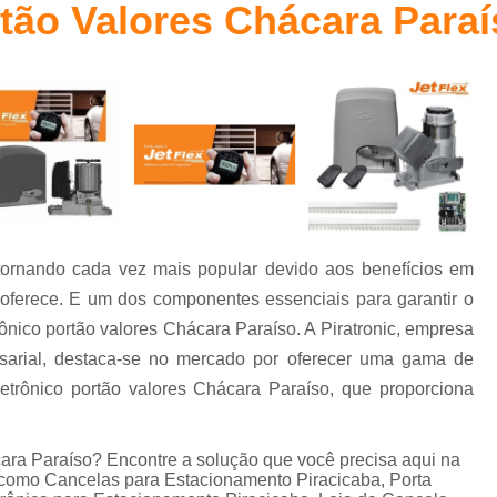
rtão Valores Chácara Para
Cancelas Eletrônica Campinas
Cancelas E
Cancelas Estacionamento Piracicaba
Cancelas para Porta Piracicaba
Cancelas pa
Controle de Acesso
Controle de Acesso C
Controle de Acesso Condominio Reside
Controle de Acesso de Pessoas
Controle de Acesso para Condominio
tornando cada vez mais popular devido aos benefícios em
Controle de Acesso Portaria
Sistema
 oferece. E um dos componentes essenciais para garantir o
Sistema para Controle de Acess
nico portão valores Chácara Paraíso. A Piratronic, empresa
Controlador de Acesso Facial para 
sarial, destaca-se no mercado por oferecer uma gama de
letrônico portão valores Chácara Paraíso, que proporciona
Controle de Acesso com Reconhecimen
Controle de Acesso Facial Control
cara Paraíso? Encontre a solução que você precisa aqui na
Controle de Acesso po
, como Cancelas para Estacionamento Piracicaba, Porta