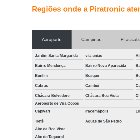
Regiões onde a Piratronic ate
Aeroporto
Campinas
Piracicab
Jardim Santa Margarida
vila união
Al
Bairro Mendonça
Bairro Nova Aparecida
Ba
Bonfim
Bosque
Bo
Cabras
Cambuí
Ca
Chácara Belvedere
Chácara Boa Vista
Ch
Aeroporto de Vira Copos
Capivari
Iracemápolis
Li
Tietê
Águas de São Pedro
Alto da Boa Vista
Alto do Taquaral