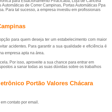
rônica para Estacionamento Piracicaba, Loja de Cancela
Controle de Acesso Reconhecimento de Face
as Automáticas de Correr Campinas, Portas Automáticas Ppa
. Para tal sucesso, a empresa investiu em profissionais
Reconhecimento Facial Controle de Ac
Motor de Portão Eletrônico de Correr
 Campinas
Motor Elétrico Portão Eletrônico
Motor Eletr
Motor Eletrônico Portão
Motor em Portão
 opção para quem deseja ter um estabelecimento com maior
Motor Portão Eletrônico
Mot
itar acidentes. Para garantir a sua qualidade e eficiência é
ma empresa apta na área.
Motor Portão Eletrônico Correr
Porta Auto
Porta Automática Deslizante
Porta A
la. Por isso, aproveite a sua chance para entrar em
spostos a sanar todas as suas dúvidas sobre os trabalhos
Porta de Correr Automática
Porta de Correr 
Porta de Vidro Automática com Sensor
letrônico Portão Valores Chácara
Porta Vidro Automática
Porta Automatizad
Porta Automática para Loja Interior de SP
 em contato por email.
Porta de Rolo Automática SP
P