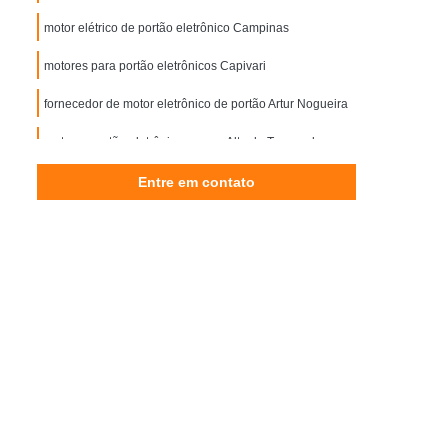
Controle de Acesso Reconhecimento Facial
motor elétrico de portão eletrônico Campinas
esso
Reconhecimento Facial Portaria
motores para portão eletrônicos Capivari
Motor Elétrico de Portão Eletrônico
fornecedor de motor eletrônico de portão Artur Nogueira
ônico de Portão
Motor Eletrônico para Portão
 Eletrônico
motores portão eletrônicos correr Alto do Taquaral
Motor para Portão Eletrônico
or Portão Eletrônico Basculante
Entre em contato
mática de Correr
Porta Automática de Vidro
utomática Ppa
Porta Automática Vidro
Automática de Vidro
Porta de Loja Automática
Porta de Vidro de Correr Automática
a Campinas
Porta Automática de Enrolar SP
Porta de Enrolar Automática Piracicaba
orta de Vidro Automática Campinas