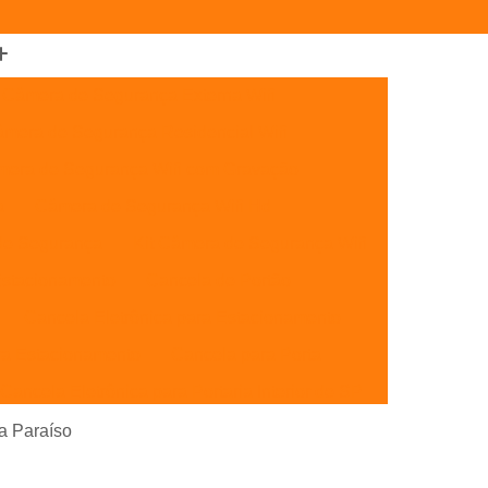
Câmera de Segurança Externa Wifi
mera de Segurança Residencial Wifi
era de Segurança Wifi com Gravação
a
Câmera de Segurança Wifi Hd
de Segurança
Kit Câmera de Segurança Wifi
Estacionamento
Cancela de Portão
Cancela Eletrônica para Estacionamento
ra Estacionamento
Cancela para Porta
Cancela Eletrônica para Portaria Interior de SP
Cancelas de Estacionamento SP
ra Paraíso
Cancelas de Portão Campinas