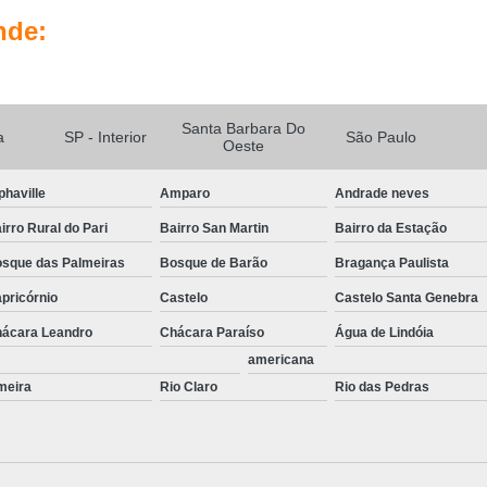
Portas Automatizadas Campinas
Po
nde:
Portas Automáticas de Vidro Interior de SP
Portas de Correr Automáticas Piracica
Kit Sistema de Segurança Complet
Santa Barbara Do
a
SP - Interior
São Paulo
Oeste
Sistema de Câmeras de Segurança
Sis
Sistema de Segurança Câmeras
phaville
Amparo
Andrade neves
Sistema de Segurança Digital
irro Rural do Pari
Bairro San Martin
Bairro da Estação
Sistema de Segurança para Residenci
sque das Palmeiras
Bosque de Barão
Bragança Paulista
Sistema de Seguranç
pricórnio
Castelo
Castelo Santa Genebra
ácara Leandro
Chácara Paraíso
Água de Lindóia
americana
meira
Rio Claro
Rio das Pedras