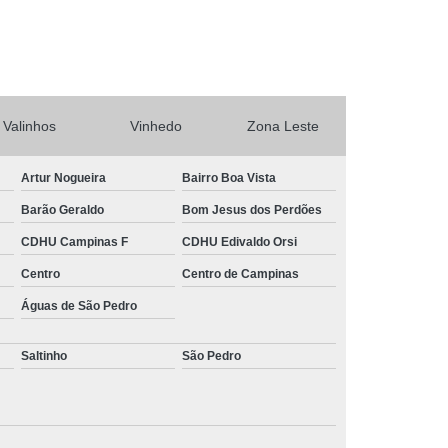
rtas Automáticas de Enrolar Piracicaba
Portas Automáticas Deslizante Interior de SP
ba
Portas de Enrolar Automática SP
o
Sistema Câmera de Segurança
Valinhos
Vinhedo
Zona Leste
tema de Câmeras de Segurança Residencial
Sistema de Segurança com Câmeras
Artur Nogueira
Bairro Boa Vista
Sistema de Segurança para Casas
Barão Geraldo
Bom Jesus dos Perdões
a
Sistema de Segurança Residencial
CDHU Campinas F
CDHU Edivaldo Orsi
a Residencial Câmera
Centro
Centro de Campinas
Águas de São Pedro
Saltinho
São Pedro