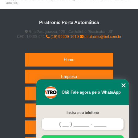
autorais
.
Piratronic Porta Automática
Rua Paraguassu, 125 - Castelinho Piracicaba - SP
CEP: 13403-041
(19) 99609-1019
piratronic@bol.com.br
Home
Empresa
Olá! Fale agora pelo WhatsApp
Missão
Serviços
Insira seu telefone
Contato