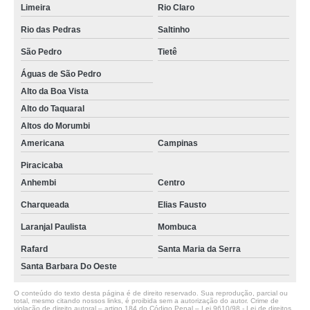
Limeira
Rio Claro
Rio das Pedras
Saltinho
São Pedro
Tietê
Águas de São Pedro
Alto da Boa Vista
Alto do Taquaral
Altos do Morumbi
Americana
Campinas
Piracicaba
Anhembi
Centro
Charqueada
Elias Fausto
Laranjal Paulista
Mombuca
Rafard
Santa Maria da Serra
Santa Barbara Do Oeste
O conteúdo do texto desta página é de direito reservado. Sua reprodução, parcial ou
total, mesmo citando nossos links, é proibida sem a autorização do autor. Crime de
violação de direito autoral – artigo 184 do Código Penal –
Lei 9610/98 - Lei de direitos