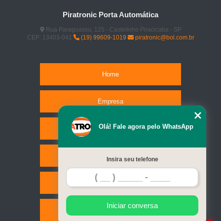
Piratronic Porta Automática
Rua Paraguassu, 125 - Castelinho Piracicaba - SP
CEP: 13403-041
(19) 99609-1019
piratronic@bol.com.br
Home
Empresa
Olá! Fale agora pelo WhatsApp
Missão
Serviços
Insira seu telefone
Contato
Iniciar conversa
Mapa do site