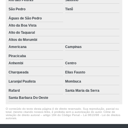
Rio das Pedras
Saltinho
São Pedro
Tietê
Águas de São Pedro
Alto da Boa Vista
Alto do Taquaral
Altos do Morumbi
Americana
Campinas
Piracicaba
Anhembi
Centro
Charqueada
Elias Fausto
Laranjal Paulista
Mombuca
Rafard
Santa Maria da Serra
Santa Barbara Do Oeste
O conteúdo do texto desta página é de direito reservado. Sua reprodução, parcial ou
total, mesmo citando nossos links, é proibida sem a autorização do autor. Crime de
violação de direito autoral – artigo 184 do Código Penal –
Lei 9610/98 - Lei de direitos
autorais
.