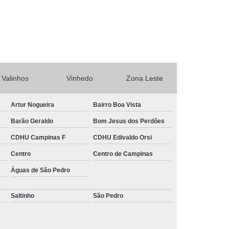
rtas Automáticas de Enrolar Piracicaba
Portas Automáticas Deslizante Interior de SP
ba
Portas de Enrolar Automática SP
o
Sistema Câmera de Segurança
tema de Câmeras de Segurança Residencial
Valinhos
Vinhedo
Zona Leste
Sistema de Segurança com Câmeras
Sistema de Segurança para Casas
Artur Nogueira
Bairro Boa Vista
Barão Geraldo
Bom Jesus dos Perdões
a
Sistema de Segurança Residencial
CDHU Campinas F
CDHU Edivaldo Orsi
a Residencial Câmera
Centro
Centro de Campinas
Águas de São Pedro
Saltinho
São Pedro