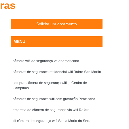
ras
letrônicas para Estacionamento Interior de SP
Cancelas para Estacionamento SP
ra Portaria Piracicaba
Cancelas Portaria SP
Solicite um orçamento
ondominial
Controle de Acesso Condominio
MENU
ncial
Controle de Acesso Corporativo
Controle de Acesso Empresas
câmera wifi de segurança valor americana
Controle de Acesso para Empresas
 de Controle de Acesso para Condominio
câmeras de segurança residencial wifi Bairro San Martin
o
Controlador de Acesso Facial
comprar câmera de segurança wifi ip Centro de
Campinas
Portaria
Controle Acesso Facial
câmeras de segurança wifi com gravação Piracicaba
to Facial
Controle de Acesso Facial
empresa de câmera de segurança via wifi Rafard
 Id
Controle de Acesso Id Face
r Reconhecimento Facial
kit câmera de segurança wifi Santa Maria da Serra