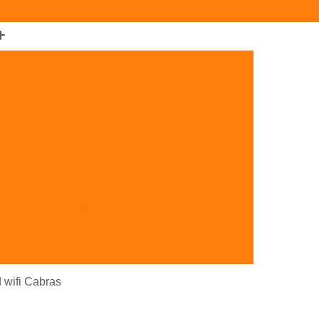
Câmera de Segurança Externa Wifi
mera de Segurança Residencial Wifi
era de Segurança Wifi com Gravação
a
Câmera de Segurança Wifi Hd
de Segurança
Kit Câmera de Segurança Wifi
Estacionamento
Cancela de Portão
Cancela Eletrônica para Estacionamento
ra Estacionamento
Cancela para Porta
Cancela Eletrônica para Portaria Interior de SP
Cancelas de Estacionamento SP
 wifi Cabras
Cancelas de Portão Campinas