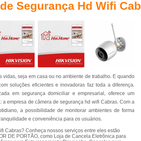
de Segurança Hd Wifi Cab
Cancelas Eletrônica Campinas
Cancelas E
Cancelas Estacionamento Piracicaba
Cancelas para Porta Piracicaba
Cancelas pa
Controle de Acesso
Controle de Acesso C
Controle de Acesso Condominio Reside
Controle de Acesso de Pessoas
Controle de Acesso para Condominio
 vidas, seja em casa ou no ambiente de trabalho. E quando
Controle de Acesso Portaria
Sistema
com soluções eficientes e inovadoras faz toda a diferença.
Sistema para Controle de Acess
izada em segurança domiciliar e empresarial, oferece um
Controlador de Acesso Facial para 
ia: a empresa de câmera de segurança hd wifi Cabras. Com a
tidiano, a possibilidade de monitorar ambientes de forma
Controle de Acesso com Reconhecimen
tranquilidade e conveniência para os usuários.
Controle de Acesso Facial Control
i Cabras? Conheça nossos serviços entre eles estão
Controle de Acesso po
R DE PORTÃO, como Loja de Cancela Eletrônica para