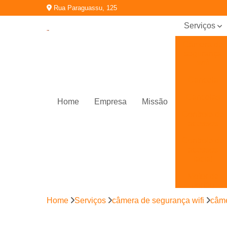
Rua Paraguassu, 125
Serviços
Câmera de
segurança
wifi
Cancela
Cancelas
Home
Empresa
Missão
Controle de
acessos
Controle de
acessos
facial
Motor de
portão
eletrônico
Home
Serviços
câmera de segurança wifi
câme
Porta
automática