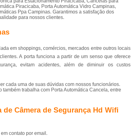
rônica para Estacionamento Piracicaba, Cancelas para
Controle de Acesso Reconhecimento de Face
mática Piracicaba, Porta Automática Vidro Campinas,
omáticas Ppa Campinas. Garantimos a satisfação dos
Reconhecimento Facial Controle de Ac
ualidade para nossos clientes.
Motor de Portão Eletrônico de Correr
nas
Motor Elétrico Portão Eletrônico
Motor Eletr
Motor Eletrônico Portão
Motor em Portão
lada em shoppings, comércios, mercados entre outros locais
Motor Portão Eletrônico
Mot
lientes. A porta funciona a partir de um senso que oferece
egurança, evitam acidentes, além de diminuir os custos
Motor Portão Eletrônico Correr
Porta Auto
Porta Automática Deslizante
Porta A
ecer cada uma de suas dúvidas com nossos funcionários.
Porta de Correr Automática
Porta de Correr 
o também trabalha com Porta Automática Cancela, entre
Porta de Vidro Automática com Sensor
Porta Vidro Automática
Porta Automatizad
a de Câmera de Segurança Hd Wifi
Porta Automática para Loja Interior de SP
Porta de Rolo Automática SP
P
 em contato por email.