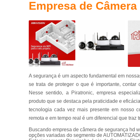
Empresa de Câmera 
Portas
automáticas
Sistema de
segurança
A segurança é um aspecto fundamental em nossas
se trata de proteger o que é importante, contar 
Nesse sentido, a Piratronic, empresa especial
produto que se destaca pela praticidade e eficác
tecnologia cada vez mais presente em nosso co
remota e em tempo real é um diferencial que traz 
Buscando empresa de câmera de segurança hd wif
opções variadas do segmento de AUTOMATIZADO