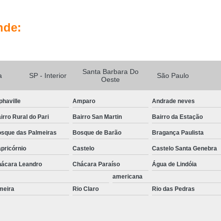
Portas Automatizadas Campinas
Po
Portas Automáticas de Vidro Interior de SP
nde:
Portas de Correr Automáticas Piracica
Kit Sistema de Segurança Complet
Sistema de Câmeras de Segurança
Sis
Santa Barbara Do
a
SP - Interior
São Paulo
Oeste
Sistema de Segurança Câmeras
Sistema de Segurança Digital
phaville
Amparo
Andrade neves
irro Rural do Pari
Bairro San Martin
Bairro da Estação
Sistema de Segurança para Residenci
sque das Palmeiras
Bosque de Barão
Bragança Paulista
Sistema de Seguranç
pricórnio
Castelo
Castelo Santa Genebra
ácara Leandro
Chácara Paraíso
Água de Lindóia
americana
meira
Rio Claro
Rio das Pedras