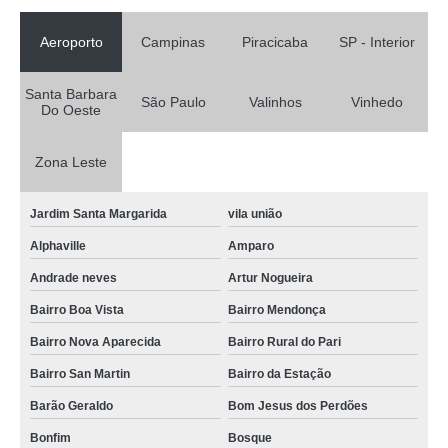
Aeroporto
Campinas
Piracicaba
SP - Interior
Santa Barbara
São Paulo
Valinhos
Vinhedo
Do Oeste
Zona Leste
Jardim Santa Margarida
vila união
Alphaville
Amparo
Andrade neves
Artur Nogueira
Bairro Boa Vista
Bairro Mendonça
Bairro Nova Aparecida
Bairro Rural do Pari
Bairro San Martin
Bairro da Estação
Barão Geraldo
Bom Jesus dos Perdões
Bonfim
Bosque