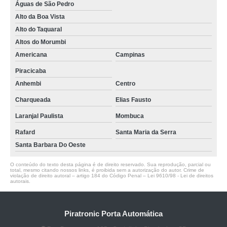
Águas de São Pedro
Alto da Boa Vista
Alto do Taquaral
Altos do Morumbi
Americana
Campinas
Piracicaba
Anhembi
Centro
Charqueada
Elias Fausto
Laranjal Paulista
Mombuca
Rafard
Santa Maria da Serra
Santa Barbara Do Oeste
O conteúdo do texto desta página é de direito reservado. Sua reprodução, parcial ou
total, mesmo citando nossos links, é proibida sem a autorização do autor. Crime de
violação de direito autoral – artigo 184 do Código Penal –
Lei 9610/98 - Lei de direitos
autorais
.
Piratronic Porta Automática