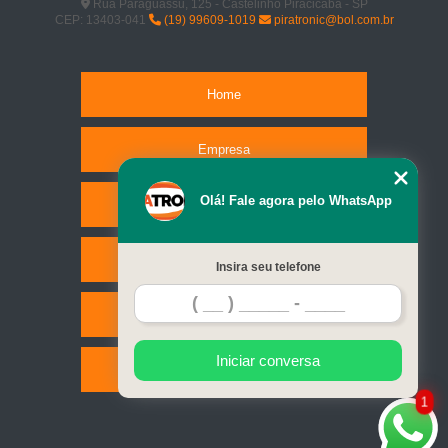
Rua Paraguassu, 125 - Castelinho Piracicaba - SP
CEP: 13403-041
(19) 99609-1019
piratronic@bol.com.br
Home
Empresa
Olá! Fale agora pelo WhatsApp
Missão
Serviços
Insira seu telefone
Contato
Iniciar conversa
Mapa do site
1